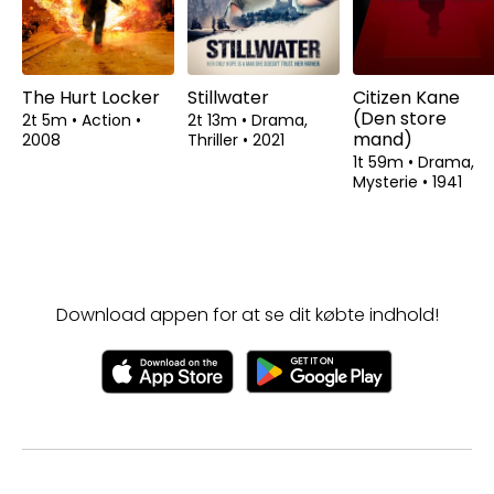
The Hurt Locker
Stillwater
Citizen Kane
(Den store
2t 5m
•
Action
•
2t 13m
•
Drama,
mand)
2008
Thriller
•
2021
1t 59m
•
Drama,
Mysterie
•
1941
Download appen for at se dit købte indhold!