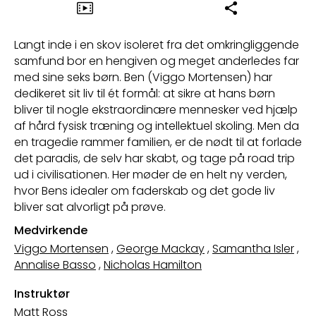
Langt inde i en skov isoleret fra det omkringliggende
samfund bor en hengiven og meget anderledes far
med sine seks børn. Ben (Viggo Mortensen) har
dedikeret sit liv til ét formål: at sikre at hans børn
bliver til nogle ekstraordinære mennesker ved hjælp
af hård fysisk træning og intellektuel skoling. Men da
en tragedie rammer familien, er de nødt til at forlade
det paradis, de selv har skabt, og tage på road trip
ud i civilisationen. Her møder de en helt ny verden,
hvor Bens idealer om faderskab og det gode liv
bliver sat alvorligt på prøve.
Medvirkende
Viggo Mortensen
,
George Mackay
,
Samantha Isler
,
Annalise Basso
,
Nicholas Hamilton
Instruktør
Matt Ross