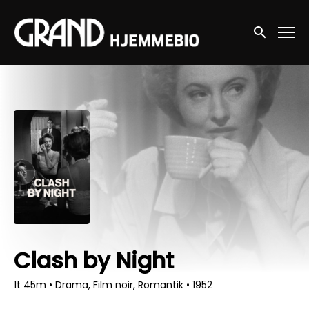
Accessibility Links
Søg nu
Clash by Night
1t 45m
•
Drama, Film noir, Romantik
•
1952