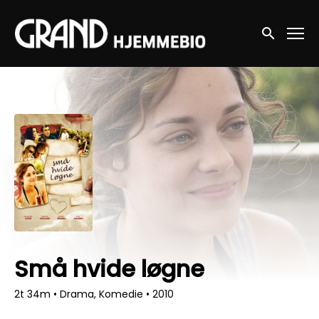
Accessibility Links
Søg nu
Små hvide løgne
2t 34m
•
Drama, Komedie
•
2010