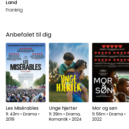
Land
Frankrig
Anbefalet til dig
Les Misérables
Unge hjerter
Mor og søn
1t 43m
•
Drama
•
1t 39m
•
Drama,
1t 56m
•
Drama
•
2019
Romantik
•
2024
2022