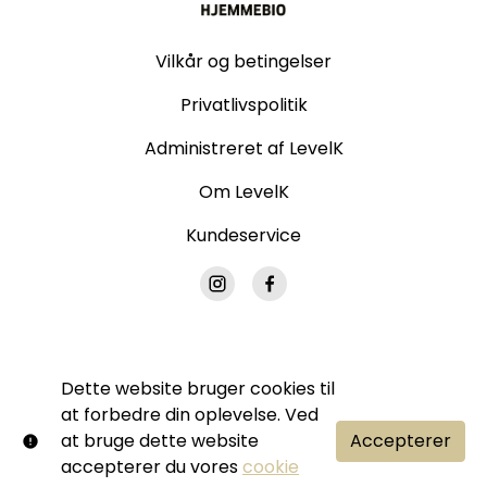
Vilkår og betingelser
Privatlivspolitik
Administreret af LevelK
Om LevelK
Kundeservice
Dette website bruger cookies til
© Grand Hjemmebio. Alle rettigheder forbeholdes.
at forbedre din oplevelse. Ved
Ingen del af denne side må gengives uden vores
at bruge dette website
Accepterer
skriftlige tilladelse.
accepterer du vores
cookie
Shift72
Drevet af