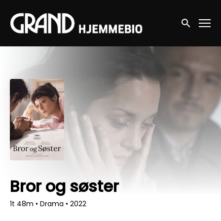
Accessibility Links
Søg nu
Bror og søster
1t 48m
•
Drama
•
2022