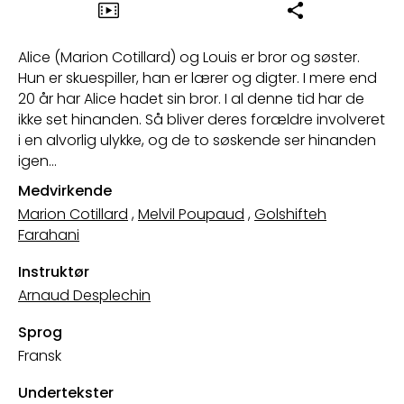
Alice (Marion Cotillard) og Louis er bror og søster.
Hun er skuespiller, han er lærer og digter. I mere end
20 år har Alice hadet sin bror. I al denne tid har de
ikke set hinanden. Så bliver deres forældre involveret
i en alvorlig ulykke, og de to søskende ser hinanden
igen…
Medvirkende
Marion Cotillard
,
Melvil Poupaud
,
Golshifteh
Farahani
Instruktør
Arnaud Desplechin
Sprog
Fransk
Undertekster