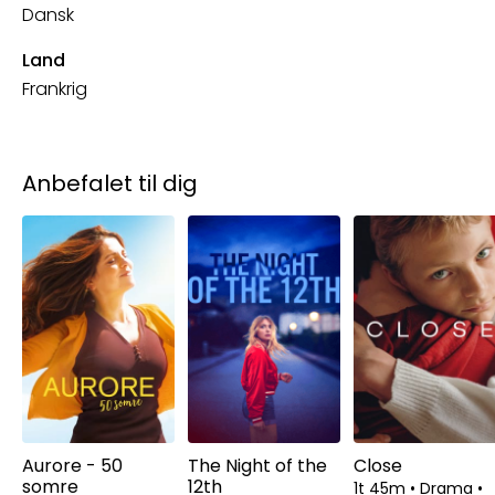
Dansk
Land
Frankrig
Anbefalet til dig
Aurore - 50
The Night of the
Close
somre
12th
1t 45m
•
Drama
•