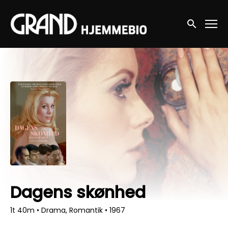
Accessibility Links
Søg nu
Dagens skønhed
1t 40m
•
Drama, Romantik
•
1967