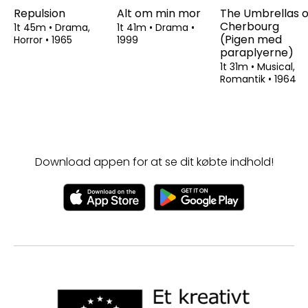
Repulsion
Alt om min mor
The Umbrellas o
Cherbourg
1t 45m
•
Drama,
1t 41m
•
Drama
•
(Pigen med
Horror
•
1965
1999
paraplyerne)
1t 31m
•
Musical,
Romantik
•
1964
Download appen for at se dit købte indhold!