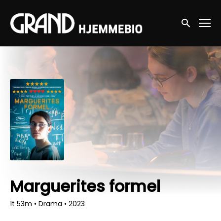
Accessibility Links
Søg nu
Marguerites formel
1t 53m
•
Drama
•
2023