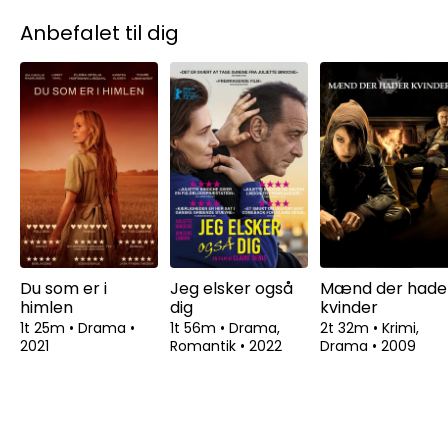
Anbefalet til dig
Du som er i
Jeg elsker også
Mænd der hade
himlen
dig
kvinder
1t 25m
•
Drama
•
1t 56m
•
Drama,
2t 32m
•
Krimi,
2021
Romantik
•
2022
Drama
•
2009