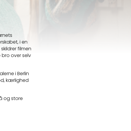
arnets
skabet, i en
skildrer filmen
 bro over selv
erne i Berlin
d, kærlighed
å og store