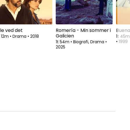
lle ved det
Romería - Min sommer i
Buena 
Galicien
t 12m
•
Drama
•
2018
1t 45
•
1999
1t 54m
•
Biografi, Drama
•
2025