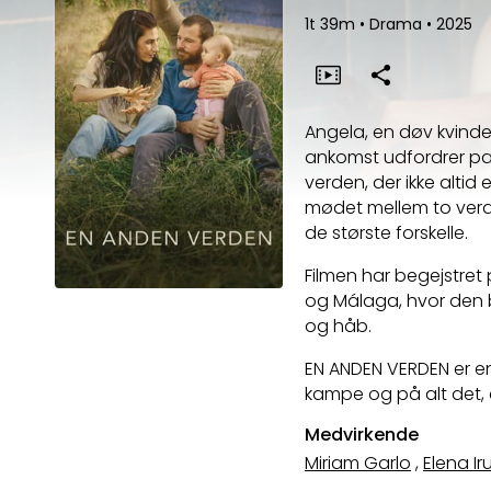
1t 39m
•
Drama
•
2025
Angela, en døv kvinde
ankomst udfordrer par
verden, der ikke altid
mødet mellem to verd
de største forskelle.
Filmen har begejstret
og Málaga, hvor den 
og håb.
EN ANDEN VERDEN er en
kampe og på alt det,
Medvirkende
Miriam Garlo
,
Elena Ir