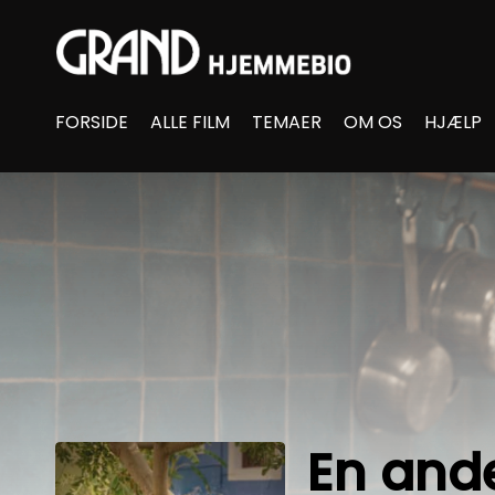
Accessibility Links
FORSIDE
ALLE FILM
TEMAER
OM OS
HJÆLP
En and