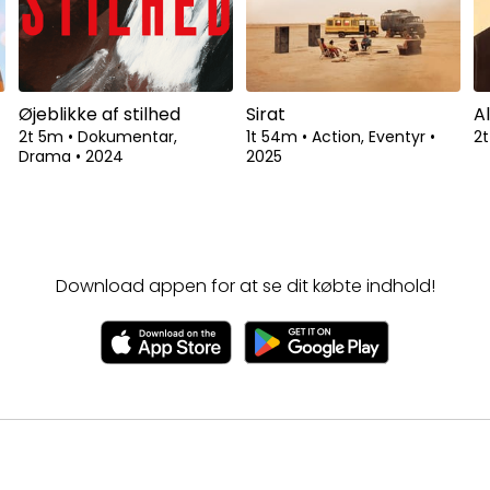
Øjeblikke af stilhed
Sirat
A
2t 5m
•
Dokumentar,
1t 54m
•
Action, Eventyr
•
2
Drama
•
2024
2025
Download appen for at se dit købte indhold!