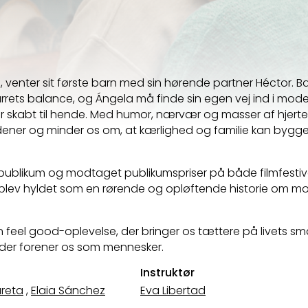
, venter sit første barn med sin hørende partner Héctor. B
rets balance, og Ángela må finde sin egen vej ind i moder
 er skabt til hende. Med humor, nærvær og masser af hjerte 
ener og minder os om, at kærlighed og familie kan bygge
 publikum og modtaget publikumspriser på både filmfestival
blev hyldet som en rørende og opløftende historie om mo
 feel good-oplevelse, der bringer os tættere på livets sm
 der forener os som mennesker.
Instruktør
ureta
,
Elaia Sánchez
Eva Libertad