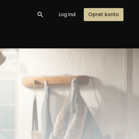
Log ind
Opret konto
Søg nu