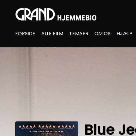
Accessibility Links
FORSIDE
ALLE FILM
TEMAER
OM OS
HJÆLP
Blue J