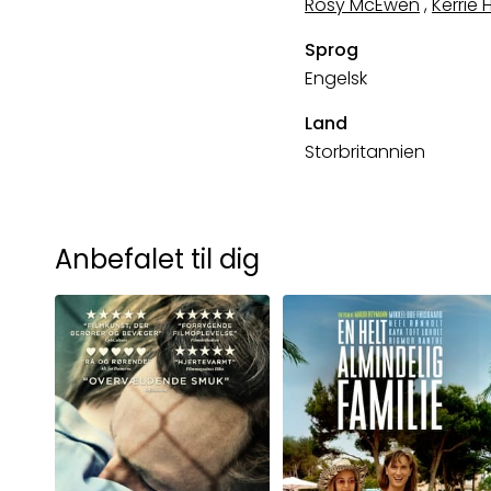
Rosy McEwen
,
Kerrie
Sprog
Engelsk
Land
Storbritannien
Anbefalet til dig