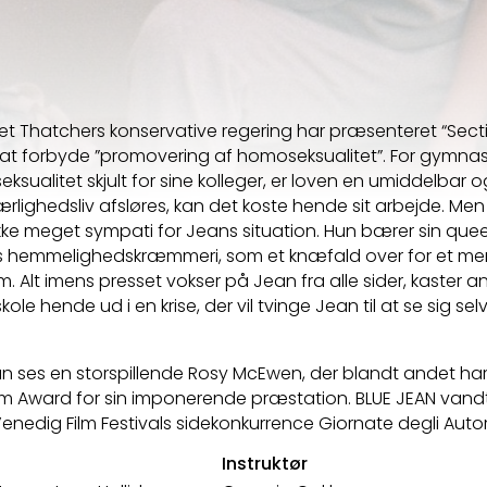
et Thatchers konservative regering har præsenteret “Sect
ål at forbyde ”promovering af homoseksualitet”. For gymna
ksualitet skjult for sine kolleger, er loven en umiddelbar og
ærlighedsliv afsløres, kan det koste hende sit arbejde. Me
 ikke meget sympati for Jeans situation. Hun bærer sin qu
ns hemmelighedskræmmeri, som et knæfald over for et me
. Alt imens presset vokser på Jean fra alle sider, kaster 
le hende ud i en krise, der vil tvinge Jean til at se sig sel
an ses en storspillende Rosy McEwen, der blandt andet h
ilm Award for sin imponerende præstation. BLUE JEAN vand
nedig Film Festivals sidekonkurrence Giornate degli Autori
Instruktør