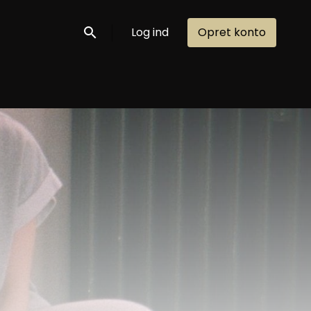
Log ind
Opret konto
Søg nu