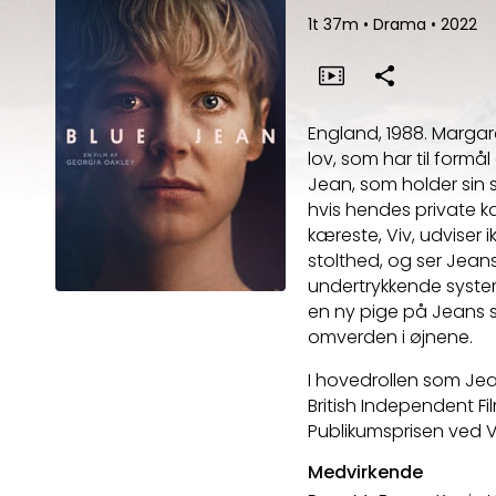
1t 37m
•
Drama
•
2022
England, 1988. Margar
lov, som har til form
Jean, som holder sin se
hvis hendes private k
kæreste, Viv, udviser
stolthed, og ser Jea
undertrykkende system
en ny pige på Jeans sko
omverden i øjnene.
I hovedrollen som Je
British Independent F
Publikumsprisen ved Ve
Medvirkende