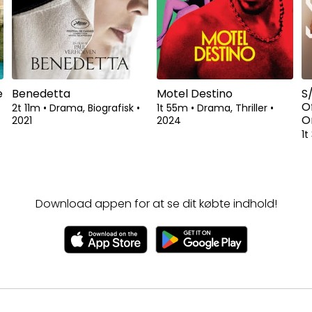
e
Benedetta
Motel Destino
S/
Of
2t 11m
•
Drama, Biografisk
•
1t 55m
•
Drama, Thriller
•
O
2021
2024
1
Download appen for at se dit købte indhold!