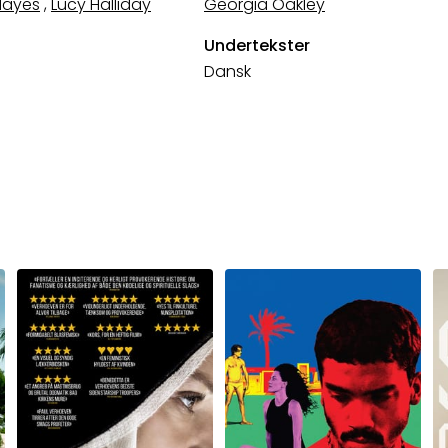
 Hayes
,
Lucy Halliday
Georgia Oakley
Undertekster
Dansk