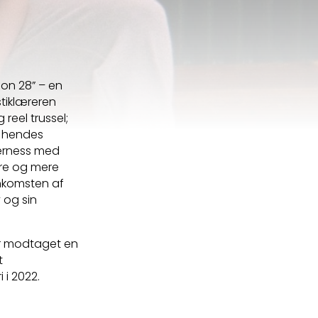
ion 28” – en
stiklæreren
 reel trussel;
n hendes
eerness med
re og mere
ankomsten af
v og sin
ar modtaget en
t
 i 2022.