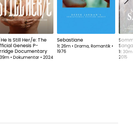
He Is Still Her/e: The
Sebastiane
Somm
ficial Genesis P-
Sanga
1t 26m
•
Drama, Romantik
•
rridge Documentary
1976
1t 30
2015
t 39m
•
Dokumentar
•
2024