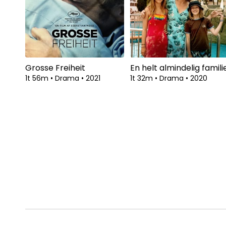
Grosse Freiheit
En helt almindelig famili
1t 56m
•
Drama
•
2021
1t 32m
•
Drama
•
2020