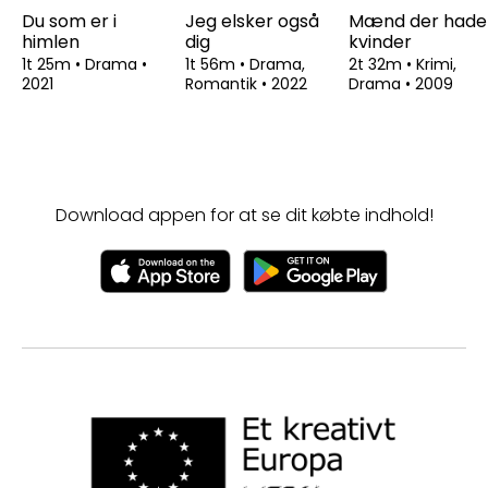
Du som er i
Jeg elsker også
Mænd der hade
himlen
dig
kvinder
1t 25m
•
Drama
•
1t 56m
•
Drama,
2t 32m
•
Krimi,
2021
Romantik
•
2022
Drama
•
2009
Download appen for at se dit købte indhold!