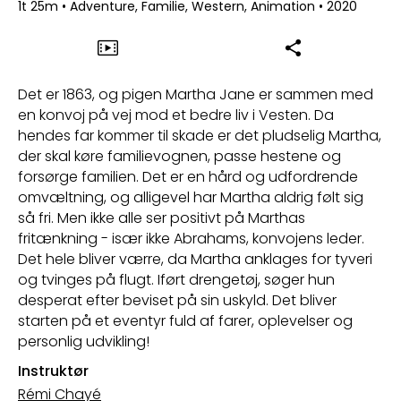
1t 25m
•
Adventure, Familie, Western, Animation
•
2020
Det er 1863, og pigen Martha Jane er sammen med
en konvoj på vej mod et bedre liv i Vesten. Da
hendes far kommer til skade er det pludselig Martha,
der skal køre familievognen, passe hestene og
forsørge familien. Det er en hård og udfordrende
omvæltning, og alligevel har Martha aldrig følt sig
så fri. Men ikke alle ser positivt på Marthas
fritænkning - især ikke Abrahams, konvojens leder.
Det hele bliver værre, da Martha anklages for tyveri
og tvinges på flugt. Iført drengetøj, søger hun
desperat efter beviset på sin uskyld. Det bliver
starten på et eventyr fuld af farer, oplevelser og
personlig udvikling!
Instruktør
Rémi Chayé