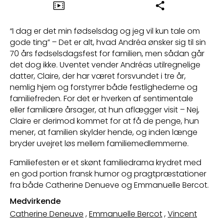
“I dag er det min fødselsdag og jeg vil kun tale om
gode ting” – Det er alt, hvad Andréa ønsker sig til sin
70 års fødselsdagsfest for familien, men sådan går
det dog ikke. Uventet vender Andréas utilregnelige
datter, Claire, der har været forsvundet i tre år,
nemlig hjem og forstyrrer både festlighederne og
familiefreden. For det er hverken af sentimentale
eller familiære årsager, at hun aflægger visit – Nej,
Claire er derimod kommet for at få de penge, hun
mener, at familien skylder hende, og inden længe
bryder uvejret løs mellem familiemedlemmerne.
Familiefesten er et skønt familiedrama krydret med
en god portion fransk humor og pragtpræstationer
fra både Catherine Denueve og Emmanuelle Bercot.
Medvirkende
Catherine Deneuve
,
Emmanuelle Bercot
,
Vincent