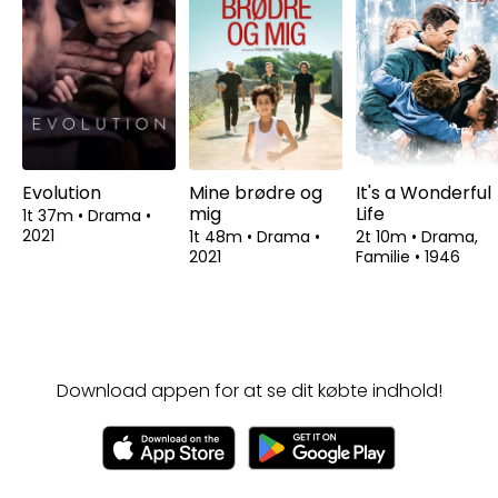
Evolution
Mine brødre og
It's a Wonderful
mig
Life
1t 37m
•
Drama
•
2021
1t 48m
•
Drama
•
2t 10m
•
Drama,
2021
Familie
•
1946
Download appen for at se dit købte indhold!