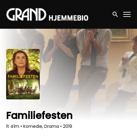
Accessibility Links
Søg nu
Familiefesten
1t 41m
•
Komedie, Drama
•
2019