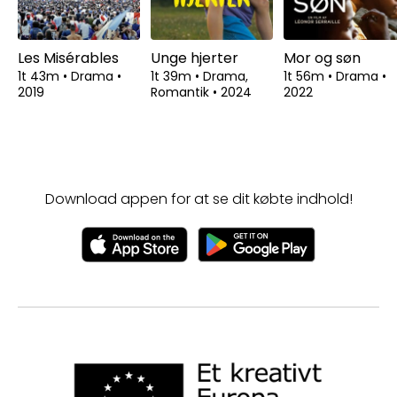
Les Misérables
Unge hjerter
Mor og søn
1t 43m
•
Drama
•
1t 39m
•
Drama,
1t 56m
•
Drama
•
2019
Romantik
•
2024
2022
Download appen for at se dit købte indhold!