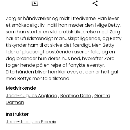
Zorg er håndværker og midt i trediverne. Han lever
et småkedeligt liv, indtil han møder den livlige Betty,
som han starter en vild erotisk tilværelse med. Zorg
har et ufuldstændigt manuskript liggende, og Betty
tilskynder ham til at skrive det færdigt. Men Betty
lider af pludseligt opstående raserianfald, og en
dag brænder hun deres hus ned, hvorefter Zorg
følger hende på en rejse af forrykte eventyr.
Efterhånden bliver han klar over, at den er helt gal
med Bettys mentale tilstand.
Medvirkende
Jean-hugues Anglade
,
Béatrice Dalle
,
Gérard
Darmon
Instruktør
Jean-Jacques Beineix