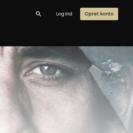
Log ind
Opret konto
Søg nu