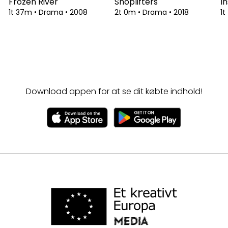
Frozen River
Shoplifters
I
1t 37m
•
Drama
•
2008
2t 0m
•
Drama
•
2018
1
Download appen for at se dit købte indhold!