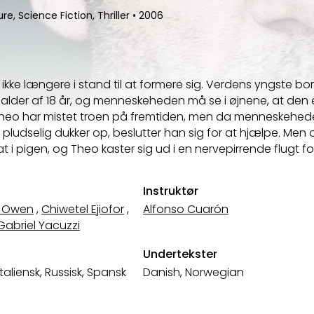
e, Science Fiction, Thriller
•
2006
ikke længere i stand til at formere sig. Verdens yngste bo
n alder af 18 år, og menneskeheden må se i øjnene, at den 
heo har mistet troen på fremtiden, men da menneskehede
 pludselig dukker op, beslutter han sig for at hjælpe. Men
at i pigen, og Theo kaster sig ud i en nervepirrende flugt fo
Instruktør
e Owen
,
Chiwetel Ejiofor
,
Alfonso Cuarón
abriel Yacuzzi
Undertekster
Italiensk, Russisk, Spansk
Danish, Norwegian