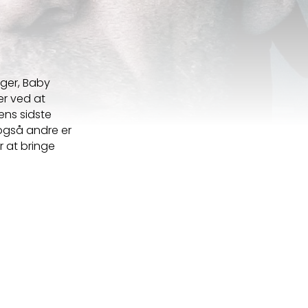
rger, Baby
er ved at
ns sidste
 også andre er
r at bringe