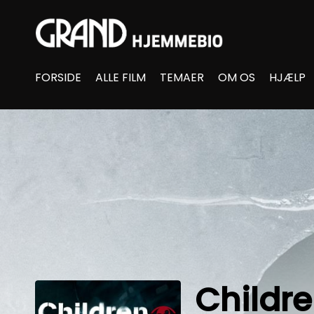
Accessibility Links
FORSIDE
ALLE FILM
TEMAER
OM OS
HJÆLP
Childr