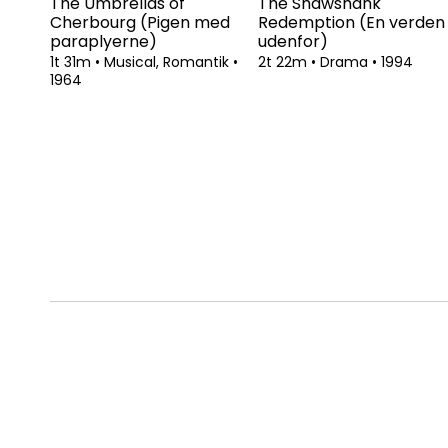
The Umbrellas of
The Shawshank
Cherbourg (Pigen med
Redemption (En verden
paraplyerne)
udenfor)
1t 31m
•
Musical, Romantik
•
2t 22m
•
Drama
•
1994
1964