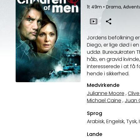
1t 49m
•
Drama, Adventur
Jordens befolkning er 
Diego, er lige død i e
uddø. Bureaukraten T
håb, en gravid kvinde,
interesserede i at få f
hende i sikkerhed.
Medvirkende
Julianne Moore
,
Cliv
Michael Caine
,
Juan G
Sprog
Arabisk, Engelsk, Tysk, 
Lande