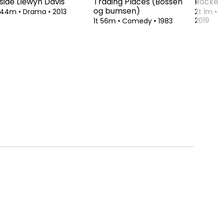
nside Llewyn Davis
Trading Places (Bossen
Rock
og bumsen)
t 44m
•
Drama
•
2013
2t 1m
•
2019
1t 56m
•
Comedy
•
1983