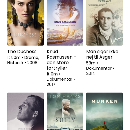
The Duchess
Knud
Man siger ikke
Rasmussen -
nej til Asger
1t 50m
•
Drama,
den store
Historisk
•
2008
58m
•
fortryller
Dokumentar
•
2014
1t 0m
•
Dokumentar
•
2017