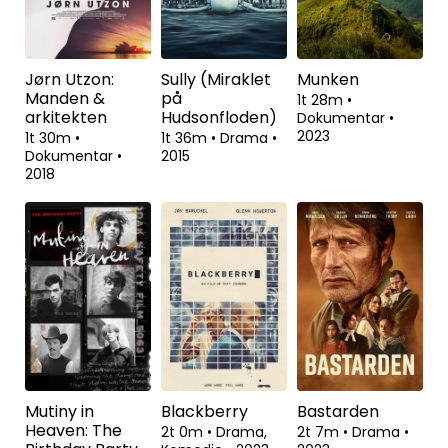
Jørn Utzon:
Sully (Miraklet
Munken
Manden &
på
1t 28m
•
arkitekten
Hudsonfloden)
Dokumentar
•
2023
1t 30m
•
1t 36m
•
Drama
•
Dokumentar
•
2015
2018
Mutiny in
Blackberry
Bastarden
Heaven: The
2t 0m
•
Drama,
2t 7m
•
Drama
•