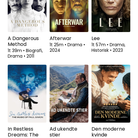
A Dangerous
Afterwar
Lee
Method
1t 25m
•
Drama
•
1t 57m
•
Drama,
2024
Historisk
•
2023
1t 39m
•
Biografi,
Drama
•
2011
In Restless
Ad ukendte
Den moderne
Dreams: The
stier
kvinde