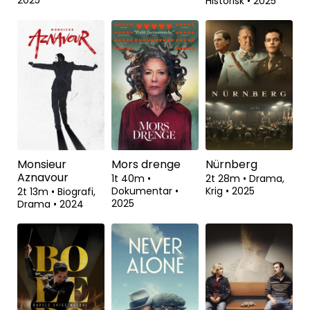
Historisk
•
2025
Monsieur
Mors drenge
Nürnberg
Aznavour
1t 40m
•
2t 28m
•
Drama,
Dokumentar
•
Krig
•
2025
2t 13m
•
Biografi,
2025
Drama
•
2024