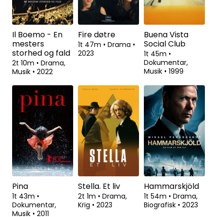
Il Boemo - En
Fire døtre
Buena Vista
mesters
Social Club
1t 47m
•
Drama
•
storhed og fald
2023
1t 45m
•
Dokumentar,
2t 10m
•
Drama,
Musik
•
1999
Musik
•
2022
Pina
Stella. Et liv
Hammarskjöld
1t 43m
•
2t 1m
•
Drama,
1t 54m
•
Drama,
Dokumentar,
Krig
•
2023
Biografisk
•
2023
Musik
•
2011