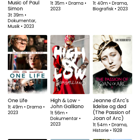
Music of Paul
1t 35m
•
Drama
•
1t 40m
•
Drama,
Simon
2023
Biografisk
•
2023
3t 39m
•
Dokumentar,
Musik
•
2023
One Life
High & Low -
Jeanne d'Arc's
John Galliano
lidelse og død
1t 49m
•
Drama
•
(The Passion of
2023
1t 56m
•
Joan of Arc)
Dokumentar
•
2023
1t 54m
•
Drama,
Historie
•
1928