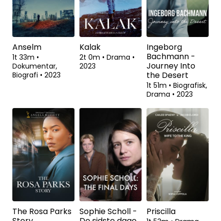
Anselm
Kalak
Ingeborg
Bachmann -
1t 33m
•
2t 0m
•
Drama
•
Journey Into
Dokumentar,
2023
the Desert
Biografi
•
2023
1t 51m
•
Biografisk,
Drama
•
2023
The Rosa Parks
Sophie Scholl -
Priscilla
Story
De sidste dage