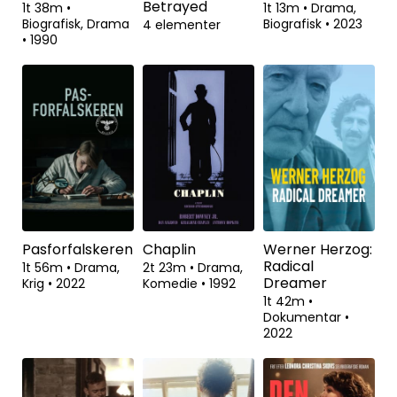
Betrayed
1t 38m
•
1t 13m
•
Drama,
Biografisk, Drama
Biografisk
•
2023
4 elementer
•
1990
Pasforfalskeren
Chaplin
Werner Herzog:
Radical
1t 56m
•
Drama,
2t 23m
•
Drama,
Dreamer
Krig
•
2022
Komedie
•
1992
1t 42m
•
Dokumentar
•
2022