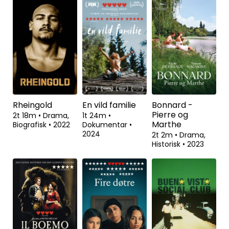
Rheingold
En vild familie
Bonnard -
Pierre og
2t 18m
•
Drama,
1t 24m
•
Marthe
Biografisk
•
2022
Dokumentar
•
2024
2t 2m
•
Drama,
Historisk
•
2023