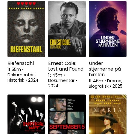
Riefenstahl
Ernest Cole:
Under
Lost and Found
stjernerne på
1t 55m
•
himlen
Dokumentar,
1t 45m
•
Historisk
•
2024
Dokumentar
•
1t 46m
•
Drama,
2024
Biografisk
•
2025