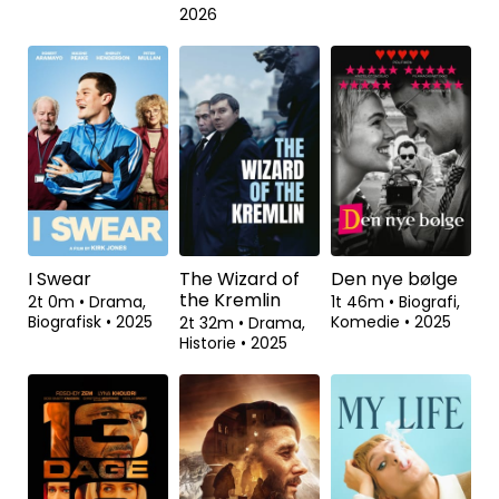
2026
Se fra
I Swear
The Wizard of
Den nye bølge
the Kremlin
2t 0m
•
Drama,
1t 46m
•
Biografi,
Biografisk
•
2025
Komedie
•
2025
2t 32m
•
Drama,
Historie
•
2025