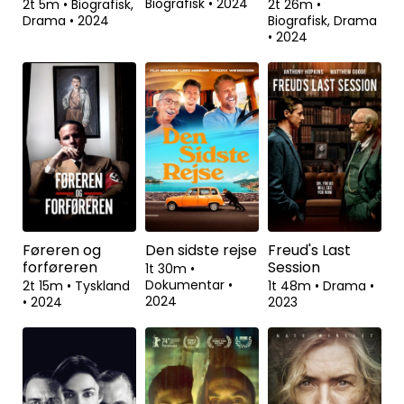
Biografisk
•
2024
2t 5m
•
Biografisk,
2t 26m
•
Drama
•
2024
Biografisk, Drama
•
2024
Føreren og
Den sidste rejse
Freud's Last
forføreren
Session
1t 30m
•
Dokumentar
•
2t 15m
•
Tyskland
1t 48m
•
Drama
•
2024
•
2024
2023