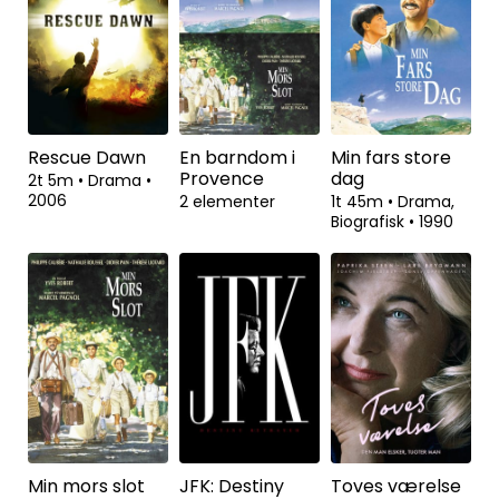
Rescue Dawn
En barndom i
Min fars store
Provence
dag
2t 5m
•
Drama
•
2006
2 elementer
1t 45m
•
Drama,
Biografisk
•
1990
Min mors slot
JFK: Destiny
Toves værelse