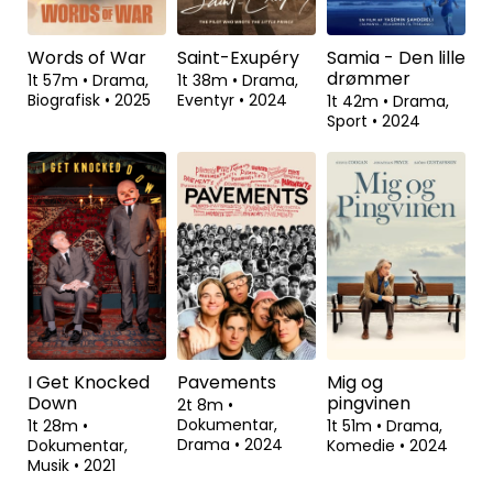
Words of War
Saint-Exupéry
Samia - Den lille
drømmer
1t 57m
•
Drama,
1t 38m
•
Drama,
Biografisk
•
2025
Eventyr
•
2024
1t 42m
•
Drama,
Sport
•
2024
I Get Knocked
Pavements
Mig og
Down
pingvinen
2t 8m
•
Dokumentar,
1t 28m
•
1t 51m
•
Drama,
Drama
•
2024
Dokumentar,
Komedie
•
2024
Musik
•
2021