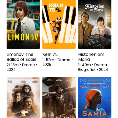
Limonov: The
Køln 75
Historien om
Ballad of Eddie
Maria
1t 52m
•
Drama
•
2025
2t 18m
•
Drama
•
1t 40m
•
Drama,
2024
Biografisk
•
2024