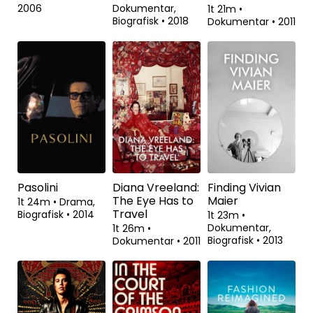
2006
Dokumentar,
1t 21m
•
Biografisk
•
2018
Dokumentar
•
2011
Pasolini
Diana Vreeland:
Finding Vivian
The Eye Has to
Maier
1t 24m
•
Drama,
Travel
Biografisk
•
2014
1t 23m
•
Dokumentar,
1t 26m
•
Biografisk
•
2013
Dokumentar
•
2011