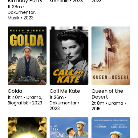
Birthday Party
Komedie
•
2023
2023
1t 38m
•
Dokumentar,
Musik
•
2023
Golda
Call Me Kate
Queen of the
Desert
1t 40m
•
Drama,
1t 26m
•
Biografisk
•
2023
Dokumentar
•
2t 8m
•
Drama
•
2023
2015