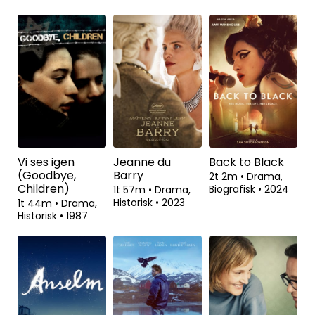
Vi ses igen
Jeanne du
Back to Black
(Goodbye,
Barry
2t 2m
•
Drama,
Children)
Biografisk
•
2024
1t 57m
•
Drama,
Historisk
•
2023
1t 44m
•
Drama,
Historisk
•
1987