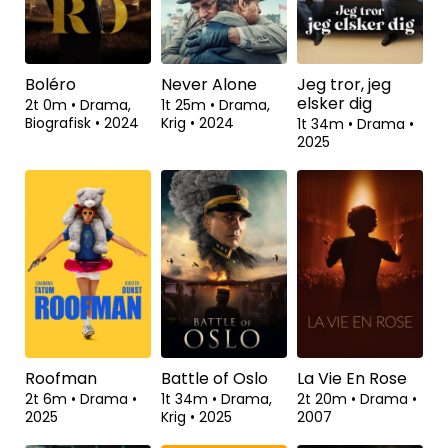
Boléro
Never Alone
Jeg tror, jeg
elsker dig
2t 0m
•
Drama,
1t 25m
•
Drama,
Biografisk
•
2024
Krig
•
2024
1t 34m
•
Drama
•
2025
Roofman
Battle of Oslo
La Vie En Rose
2t 6m
•
Drama
•
1t 34m
•
Drama,
2t 20m
•
Drama
•
2025
Krig
•
2025
2007