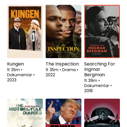
Kungen
The Inspection
Searching For
Ingmar
1t 35m
•
1t 35m
•
Drama
•
Bergman
Dokumentar
•
2022
2023
1t 39m
•
Dokumentar
•
2018