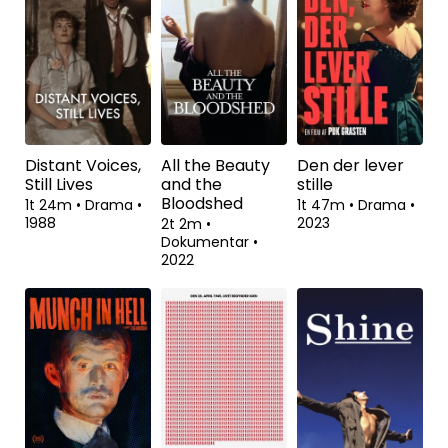
Distant Voices,
All the Beauty
Den der lever
Still Lives
and the
stille
Bloodshed
1t 24m
•
Drama
•
1t 47m
•
Drama
•
1988
2023
2t 2m
•
Dokumentar
•
2022