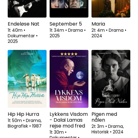
Endeløse Nat
September 5
Maria
1t 40m
•
1t 34m
•
Drama
•
2t 4m
•
Drama
•
Dokumentar
•
2025
2024
2025
Hip Hip Hurra
Lykkens Visdom
Pigen med
- Dalai Lamas
nålen
1t 50m
•
Drama,
rejse mod fred
Biografisk
•
1987
2t 3m
•
Drama,
Historisk
•
2024
1t 30m
•
Dokumentar
•