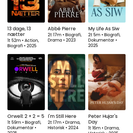
13 dage, 13
Abbé Pierre
My Life As Siw
nætter
2t 17m
•
Biografi,
2t 5m
•
Biografi,
Drama
•
2023
Dokumentar
•
1t 52m
•
Action,
2025
Biografi
•
2025
Se fra
Orwell: 2 + 2 = 5
I'm Still Here
Peter Hujar's
Day
1t 59m
•
Biografi,
2t 17m
•
Drama,
Dokumentar
•
Historisk
•
2024
1t 16m
•
Drama,
2025