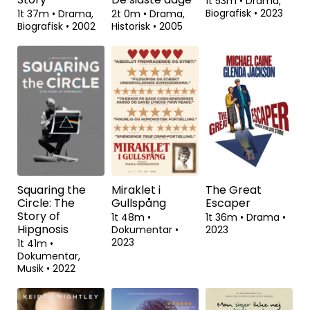
1t 53m
•
Drama,
Biografisk
•
2023
1t 37m
•
Drama,
2t 0m
•
Drama,
Biografisk
•
2002
Historisk
•
2005
Squaring the
Miraklet i
The Great
Circle: The
Gullspång
Escaper
Story of
1t 48m
•
1t 36m
•
Drama
•
Hipgnosis
Dokumentar
•
2023
2023
1t 41m
•
Dokumentar,
Musik
•
2022