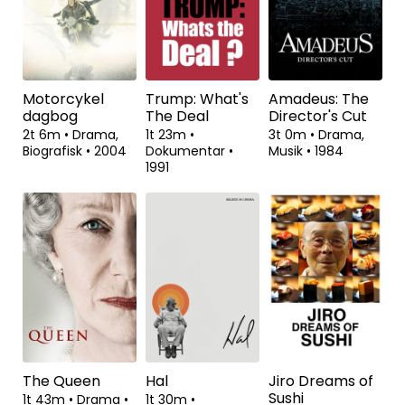
Motorcykel
Trump: What's
Amadeus: The
dagbog
The Deal
Director's Cut
2t 6m
•
Drama,
1t 23m
•
3t 0m
•
Drama,
Biografisk
•
2004
Dokumentar
•
Musik
•
1984
1991
The Queen
Hal
Jiro Dreams of
Sushi
1t 43m
•
Drama
•
1t 30m
•