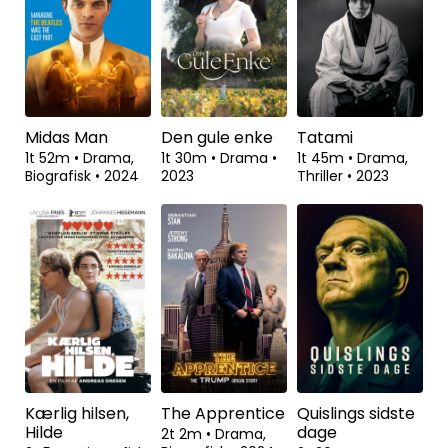
Midas Man
Den gule enke
Tatami
1t 52m
•
Drama,
1t 30m
•
Drama
•
1t 45m
•
Drama,
Biografisk
•
2024
2023
Thriller
•
2023
Kærlig hilsen,
The Apprentice
Quislings sidste
Hilde
dage
2t 2m
•
Drama,