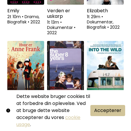
Emily
Verden er
Elizabeth
uskarp
2t 10m
•
Drama,
1t 29m
•
Biografisk
•
2022
Dokumentar,
1t 13m
•
Biografisk
•
2022
Dokumentar
•
2022
Dette website bruger cookies til
Hvor er Anne
The Super 8
Into the Wild
at forbedre din oplevelse. Ved
Frank?
Years
2t 29m
•
Drama
•
at bruge dette website
Accepterer
2007
1t 39m
•
1t 0m
•
accepterer du vores
cookie
Animation,
Dokumentar
•
usage
.
Drama
•
2021
2022