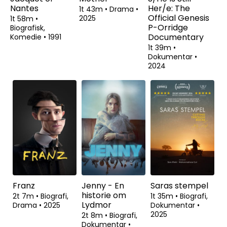
Nantes
Her/e: The
1t 43m
•
Drama
•
Official Genesis
2025
1t 58m
•
P-Orridge
Biografisk,
Documentary
Komedie
•
1991
1t 39m
•
Dokumentar
•
2024
Franz
Jenny - En
Saras stempel
historie om
2t 7m
•
Biografi,
1t 35m
•
Biografi,
Lydmor
Drama
•
2025
Dokumentar
•
2025
2t 8m
•
Biografi,
Dokumentar
•