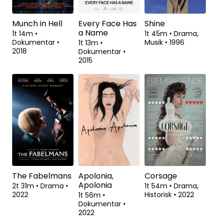
Munch in Hell
Every Face Has
Shine
a Name
1t 14m
•
1t 45m
•
Drama,
Dokumentar
•
Musik
•
1996
1t 13m
•
2018
Dokumentar
•
2015
The Fabelmans
Apolonia,
Corsage
Apolonia
2t 31m
•
Drama
•
1t 54m
•
Drama,
2022
Historisk
•
2022
1t 56m
•
Dokumentar
•
2022