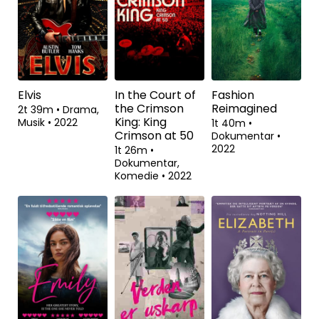
Elvis
In the Court of
Fashion
the Crimson
Reimagined
2t 39m
•
Drama,
King: King
Musik
•
2022
1t 40m
•
Crimson at 50
Dokumentar
•
2022
1t 26m
•
Dokumentar,
Komedie
•
2022