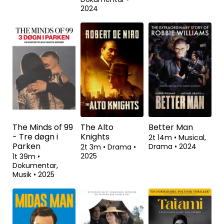
2024
The Minds of 99
The Alto
Better Man
- Tre døgn i
Knights
2t 14m
•
Musical,
Parken
Drama
•
2024
2t 3m
•
Drama
•
2025
1t 39m
•
Dokumentar,
Musik
•
2025