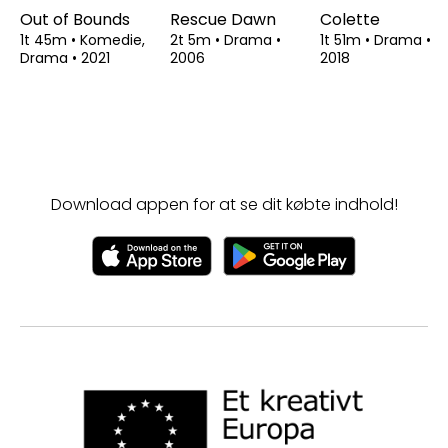
Out of Bounds
Rescue Dawn
Colette
1t 45m
•
Komedie,
2t 5m
•
Drama
•
1t 51m
•
Drama
•
Drama
•
2021
2006
2018
Download appen for at se dit købte indhold!