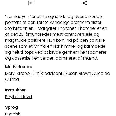
“Jernladyen” er et nærgående og overraskende
portræt af den første kvindelige premierminister i
Storbritannien - Margaret Thatcher. Thatcher er en
af det 20. århundredes mest kontroversielle og
magtfulde politikere. Hun kom ind på den politiske
scene som et lyn fra en klar himmel, og kæmpede
sig helt til tops ved at bryde gennem kønsbarrierer
og klasseskel i en verden domineret af mænd.
Medvirkende
Meryl Streep
,
Jim Broadbent
,
Susan Brown
,
Alice da
Cunha
Instruktør
Phyllida Lloyd
Sprog
Engelsk