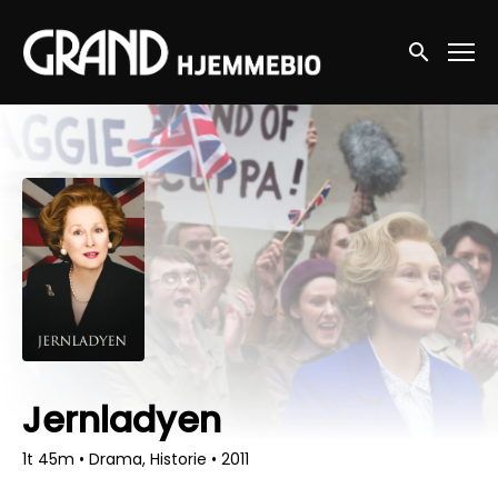
Accessibility Links
Søg nu
Jernladyen
1t 45m
•
Drama, Historie
•
2011