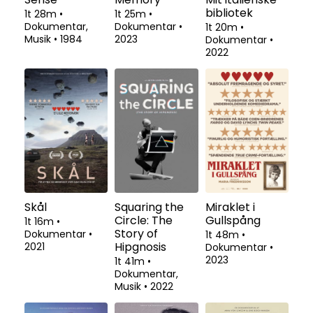
bibliotek
1t 28m
•
1t 25m
•
Dokumentar,
Dokumentar
•
1t 20m
•
Musik
•
1984
2023
Dokumentar
•
2022
Skål
Squaring the
Miraklet i
Circle: The
Gullspång
1t 16m
•
Story of
Dokumentar
•
1t 48m
•
Hipgnosis
2021
Dokumentar
•
2023
1t 41m
•
Dokumentar,
Musik
•
2022