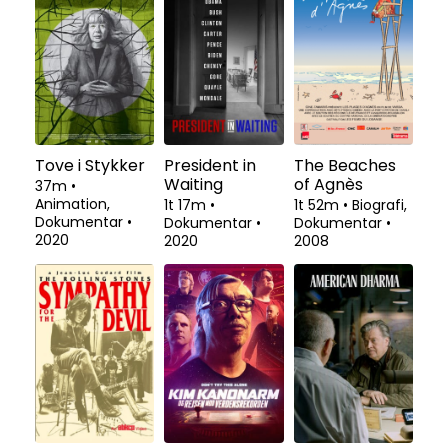
Tove i Stykker
President in
The Beaches
Waiting
of Agnès
37m
•
Animation,
1t 17m
•
1t 52m
•
Biografi,
Dokumentar
•
Dokumentar
•
Dokumentar
•
2020
2020
2008