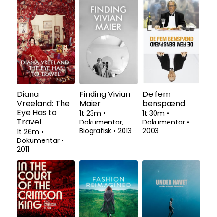
Diana
Finding Vivian
De fem
Vreeland: The
Maier
benspænd
Eye Has to
1t 23m
•
1t 30m
•
Travel
Dokumentar,
Dokumentar
•
Biografisk
•
2013
2003
1t 26m
•
Dokumentar
•
2011