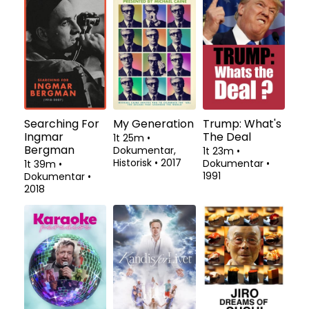
Searching For
My Generation
Trump: What's
Ingmar
The Deal
1t 25m
•
Bergman
Dokumentar,
1t 23m
•
Historisk
•
2017
Dokumentar
•
1t 39m
•
1991
Dokumentar
•
2018