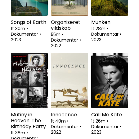
Songs of Earth
Organiseret
Munken
vildskab
1t 30m
•
1t 28m
•
Dokumentar
•
Dokumentar
•
55m
•
2023
2023
Dokumentar
•
2022
Mutiny in
Innocence
Call Me Kate
Heaven: The
1t 40m
•
1t 26m
•
Birthday Party
Dokumentar
•
Dokumentar
•
2022
2023
1t 38m
•
Dokumentar,