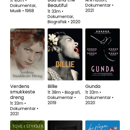
Animation,
1t 40m
•
Beautiful
Dokumentar
•
Dokumentar,
2021
Musik
•
1968
1t 33m
•
Dokumentar,
Biografisk
•
2020
Verdens
Billie
Gunda
smukkeste
1t 38m
•
Biografi,
1t 33m
•
dreng
Dokumentar
•
Dokumentar
•
2019
2020
1t 33m
•
Dokumentar
•
2021