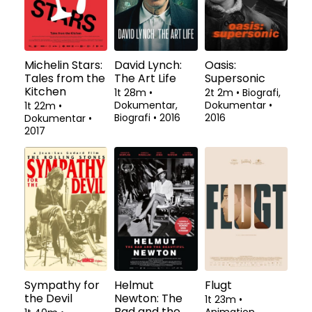
Michelin Stars:
David Lynch:
Oasis:
Tales from the
The Art Life
Supersonic
Kitchen
1t 28m
•
2t 2m
•
Biografi,
Dokumentar,
Dokumentar
•
1t 22m
•
Biografi
•
2016
2016
Dokumentar
•
2017
Sympathy for
Helmut
Flugt
the Devil
Newton: The
1t 23m
•
Bad and the