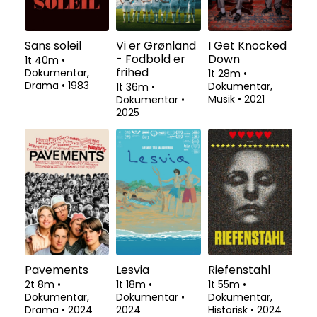
Sans soleil
Vi er Grønland
I Get Knocked
- Fodbold er
Down
1t 40m
•
frihed
Dokumentar,
1t 28m
•
Drama
•
1983
Dokumentar,
1t 36m
•
Musik
•
2021
Dokumentar
•
2025
Pavements
Lesvia
Riefenstahl
2t 8m
•
1t 18m
•
1t 55m
•
Dokumentar,
Dokumentar
•
Dokumentar,
Drama
•
2024
2024
Historisk
•
2024