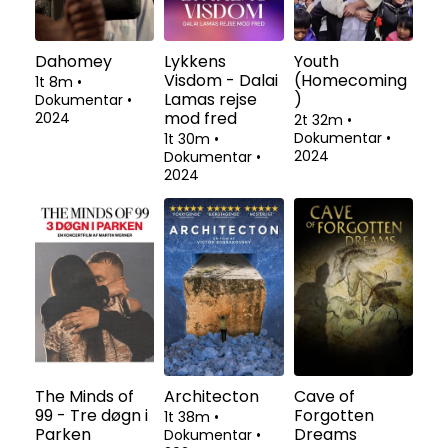
Dahomey
Lykkens
Youth
Visdom - Dalai
(Homecoming
1t 8m
•
Lamas rejse
)
Dokumentar
•
mod fred
2024
2t 32m
•
Dokumentar
•
1t 30m
•
2024
Dokumentar
•
2024
The Minds of
Architecton
Cave of
99 - Tre døgn i
Forgotten
1t 38m
•
Parken
Dreams
Dokumentar
•