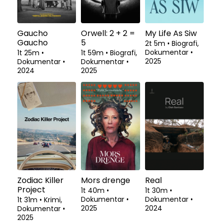
Gaucho
Orwell: 2 + 2 =
My Life As Siw
Gaucho
5
2t 5m
•
Biografi,
Dokumentar
•
1t 25m
•
1t 59m
•
Biografi,
2025
Dokumentar
•
Dokumentar
•
2024
2025
Zodiac Killer
Mors drenge
Real
Project
1t 40m
•
1t 30m
•
Dokumentar
•
Dokumentar
•
1t 31m
•
Krimi,
2025
2024
Dokumentar
•
2025