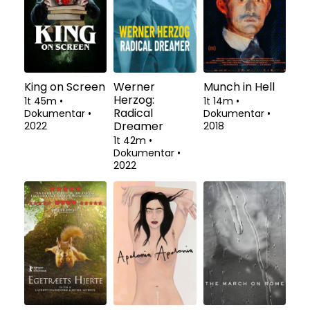
King on Screen
Werner
Munch in Hell
Herzog:
1t 45m
•
1t 14m
•
Radical
Dokumentar
•
Dokumentar
•
Dreamer
2022
2018
1t 42m
•
Dokumentar
•
2022