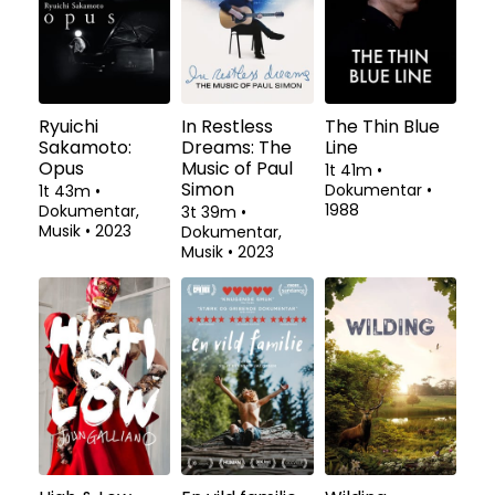
Ryuichi
In Restless
The Thin Blue
Sakamoto:
Dreams: The
Line
Opus
Music of Paul
1t 41m
•
Simon
Dokumentar
•
1t 43m
•
1988
Dokumentar,
3t 39m
•
Musik
•
2023
Dokumentar,
Musik
•
2023