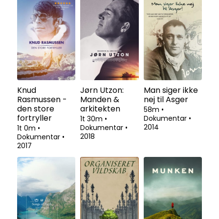
Knud
Jørn Utzon:
Man siger ikke
Rasmussen -
Manden &
nej til Asger
den store
arkitekten
58m
•
fortryller
Dokumentar
•
1t 30m
•
2014
Dokumentar
•
1t 0m
•
2018
Dokumentar
•
2017