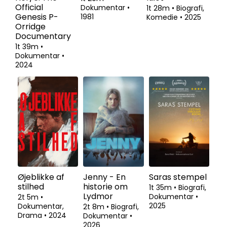
Official
Dokumentar
•
1t 28m
•
Biografi,
Genesis P-
1981
Komedie
•
2025
Orridge
Documentary
1t 39m
•
Dokumentar
•
2024
Øjeblikke af
Jenny - En
Saras stempel
stilhed
historie om
1t 35m
•
Biografi,
Lydmor
Dokumentar
•
2t 5m
•
2025
Dokumentar,
2t 8m
•
Biografi,
Drama
•
2024
Dokumentar
•
2026