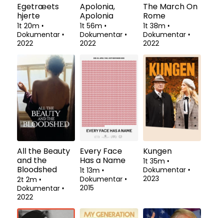
Egetræets
Apolonia,
The March On
hjerte
Apolonia
Rome
1t 20m
•
1t 56m
•
1t 38m
•
Dokumentar
•
Dokumentar
•
Dokumentar
•
2022
2022
2022
All the Beauty
Every Face
Kungen
and the
Has a Name
1t 35m
•
Bloodshed
Dokumentar
•
1t 13m
•
2023
Dokumentar
•
2t 2m
•
2015
Dokumentar
•
2022