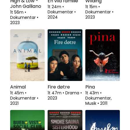
High & Low -
En vild familie
Wilding
John Galliano
1t 24m
•
1t 15m
•
Dokumentar
•
Dokumentar
•
1t 56m
•
2024
2023
Dokumentar
•
2023
Animal
Fire døtre
Pina
1t 45m
•
1t 47m
•
Drama
•
1t 43m
•
Dokumentar
•
2023
Dokumentar,
2021
Musik
•
2011