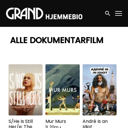
Accessibility Links
Søg nu
ALLE DOKUMENTARFILM
S/He Is Still
Mur Murs
André Is an
Her/e: The
Idiot
1t 20m
•