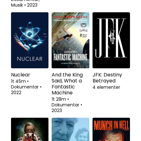
Musik
•
2023
Nuclear
And the King
JFK: Destiny
Said, What a
Betrayed
1t 45m
•
Fantastic
Dokumentar
•
4 elementer
Machine
2022
1t 28m
•
Dokumentar
•
2023