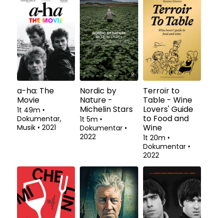
a-ha: The
Nordic by
Terroir to
Movie
Nature -
Table - Wine
Michelin Stars
Lovers' Guide
1t 49m
•
to Food and
Dokumentar,
1t 5m
•
Wine
Musik
•
2021
Dokumentar
•
2022
1t 20m
•
Dokumentar
•
2022