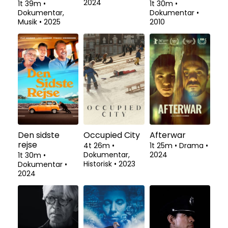
2024
1t 39m
•
1t 30m
•
Dokumentar,
Dokumentar
•
Musik
•
2025
2010
Den sidste
Occupied City
Afterwar
rejse
4t 26m
•
1t 25m
•
Drama
•
Dokumentar,
2024
1t 30m
•
Historisk
•
2023
Dokumentar
•
2024