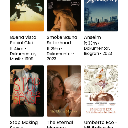
Buena Vista
Smoke Sauna
Anselm
Social Club
Sisterhood
1t 33m
•
Dokumentar,
1t 45m
•
1t 29m
•
Biografi
•
2023
Dokumentar,
Dokumentar
•
Musik
•
1999
2023
Stop Making
The Eternal
Umberto Eco -
Sense
Memory
Mit italienske