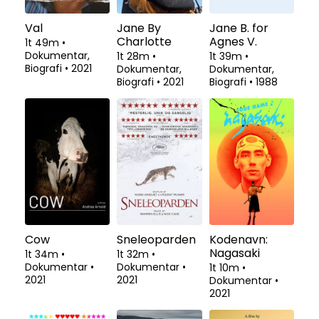
Val
Jane By
Jane B. for
Charlotte
Agnes V.
1t 49m
•
Dokumentar,
1t 28m
•
1t 39m
•
Biografi
•
2021
Dokumentar,
Dokumentar,
Biografi
•
2021
Biografi
•
1988
Cow
Sneleoparden
Kodenavn:
Nagasaki
1t 34m
•
1t 32m
•
Dokumentar
•
Dokumentar
•
1t 10m
•
2021
2021
Dokumentar
•
2021