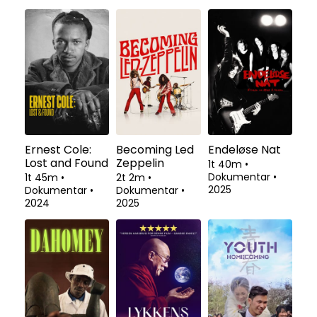
Ernest Cole:
Becoming Led
Endeløse Nat
Lost and Found
Zeppelin
1t 40m
•
Dokumentar
•
1t 45m
•
2t 2m
•
2025
Dokumentar
•
Dokumentar
•
2024
2025