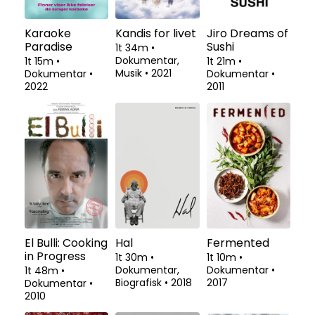
Karaoke
Kandis for livet
Jiro Dreams of
Paradise
Sushi
1t 34m
•
Dokumentar,
1t 15m
•
1t 21m
•
Musik
•
2021
Dokumentar
•
Dokumentar
•
2022
2011
El Bulli: Cooking
Hal
Fermented
in Progress
1t 30m
•
1t 10m
•
Dokumentar,
Dokumentar
•
1t 48m
•
Biografisk
•
2018
2017
Dokumentar
•
2010