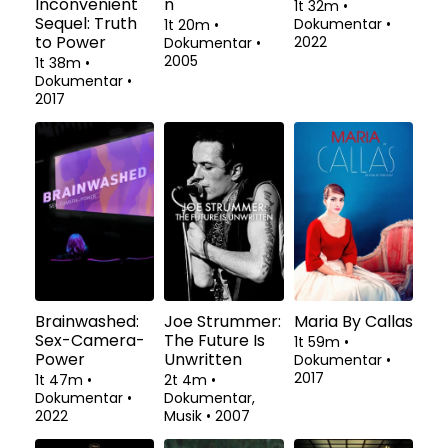
Inconvenient
n
1t 32m
•
Sequel: Truth
Dokumentar
•
1t 20m
•
to Power
2022
Dokumentar
•
2005
1t 38m
•
Dokumentar
•
2017
Brainwashed:
Joe Strummer:
Maria By Callas
Sex-Camera-
The Future Is
1t 59m
•
Power
Unwritten
Dokumentar
•
2017
1t 47m
•
2t 4m
•
Dokumentar
•
Dokumentar,
2022
Musik
•
2007