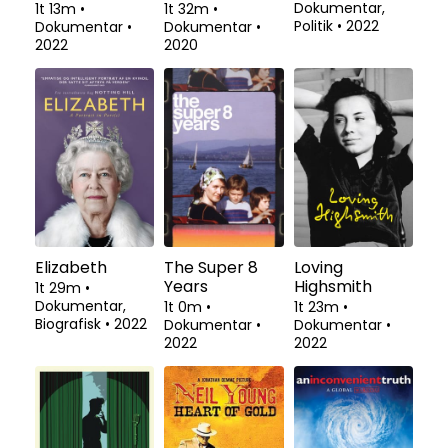
Dokumentar,
1t 13m
•
1t 32m
•
Politik
•
2022
Dokumentar
•
Dokumentar
•
2022
2020
Elizabeth
The Super 8
Loving
Years
Highsmith
1t 29m
•
Dokumentar,
1t 0m
•
1t 23m
•
Biografisk
•
2022
Dokumentar
•
Dokumentar
•
2022
2022