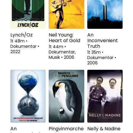
Lynch/Oz
Neil Young:
An
Heart of Gold
Inconvenient
1t 48m
•
Truth
Dokumentar
•
1t 44m
•
2022
Dokumentar,
1t 35m
•
Musik
•
2006
Dokumentar
•
2006
An
Pingvinmarche
Nelly & Nadine