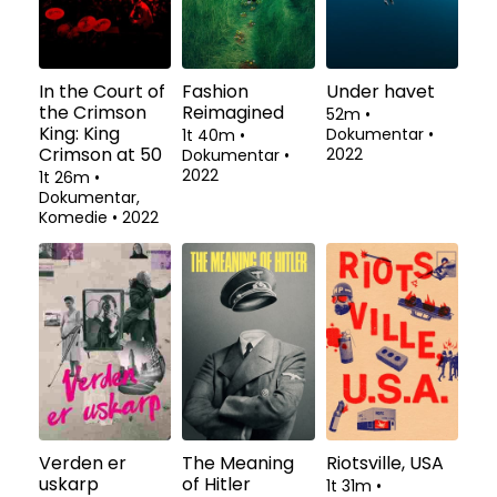
In the Court of
Fashion
Under havet
the Crimson
Reimagined
52m
•
King: King
Dokumentar
•
1t 40m
•
Crimson at 50
2022
Dokumentar
•
2022
1t 26m
•
Dokumentar,
Komedie
•
2022
Verden er
The Meaning
Riotsville, USA
uskarp
of Hitler
1t 31m
•