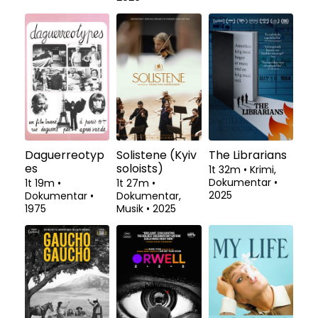
Daguerreotyp
Solistene (Kyiv
The Librarians
es
soloists)
1t 32m
•
Krimi,
Dokumentar
•
1t 19m
•
1t 27m
•
2025
Dokumentar
•
Dokumentar,
1975
Musik
•
2025
Se fra
Se fra