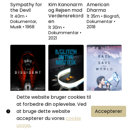
Sympathy for
Kim Kanonarm
American
the Devil
og Rejsen mod
Dharma
Verdensrekord
1t 40m
•
1t 35m
•
Biografi,
en
Dokumentar,
Dokumentar
•
Musik
•
1968
2018
1t 30m
•
Dokummentar
•
2021
Dette website bruger cookies til
The Dissident
A Glitch in the
The Race To
at forbedre din oplevelse. Ved
Matrix
Save The
1t 59m
•
at bruge dette website
Accepterer
World
Dokumentar
•
1t 48m
•
accepterer du vores
cookie
2020
Dokumentar
•
1t 42m
•
usage
.
2021
Dokumentar
•
2021