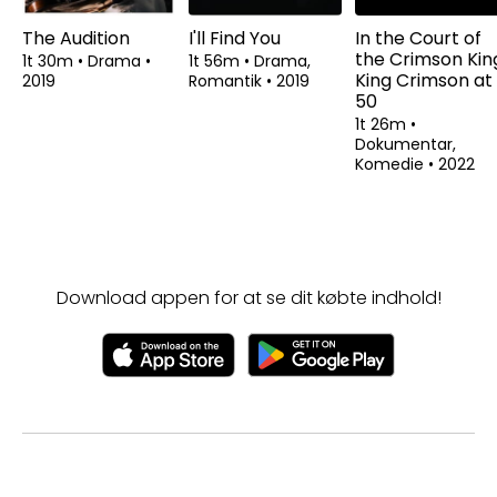
The Audition
I'll Find You
In the Court of
the Crimson Kin
1t 30m
•
Drama
•
1t 56m
•
Drama,
King Crimson at
2019
Romantik
•
2019
50
1t 26m
•
Dokumentar,
Komedie
•
2022
Download appen for at se dit købte indhold!