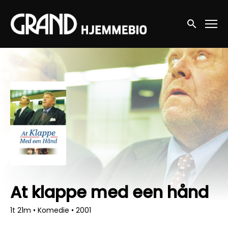
Accessibility Links
Søg nu
At klappe med een hånd
1t 21m
•
Komedie
•
2001