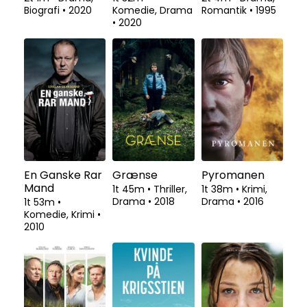
Biografi
•
2020
Komedie, Drama
Romantik
•
1995
•
2020
En Ganske Rar
Grænse
Pyromanen
Mand
1t 45m
•
Thriller,
1t 38m
•
Krimi,
Drama
•
2018
Drama
•
2016
1t 53m
•
Komedie, Krimi
•
2010