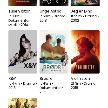
Tusen bitar
Unge Astrid
Jeg er Dina
1t 39m
•
1t 58m
•
Drama
•
1t 59m
•
Drama
•
Dokumentar,
2018
2002
Musik
•
2014
X&Y
Brødre
Violinisten
1t 47m
•
Drama
•
1t 45m
•
2t 3m
•
Drama
•
2018
Dokumentar
•
2018
2015