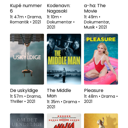
Kupé nummer
Kodenavn:
a-ha: The
6
Nagasaki
Movie
1t 47m
•
Drama,
1t 10m
•
1t 49m
•
Romantik
•
2021
Dokumentar
•
Dokumentar,
2021
Musik
•
2021
De uskyldige
The Middle
Pleasure
Man
1t 57m
•
Drama,
1t 48m
•
Drama
•
Thriller
•
2021
2021
1t 35m
•
Drama
•
2021