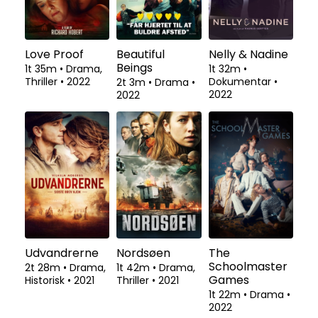
Love Proof
Beautiful
Nelly & Nadine
Beings
1t 35m
•
Drama,
1t 32m
•
Thriller
•
2022
Dokumentar
•
2t 3m
•
Drama
•
2022
2022
Udvandrerne
Nordsøen
The
Schoolmaster
2t 28m
•
Drama,
1t 42m
•
Drama,
Games
Historisk
•
2021
Thriller
•
2021
1t 22m
•
Drama
•
2022