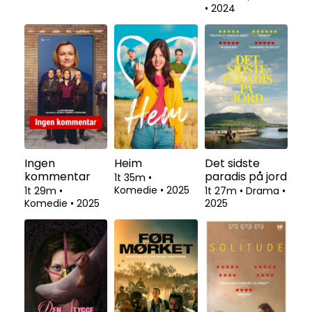
•
2024
Ingen
Heim
Det sidste
kommentar
paradis på jord
1t 35m
•
Komedie
•
2025
1t 29m
•
1t 27m
•
Drama
•
Komedie
•
2025
2025