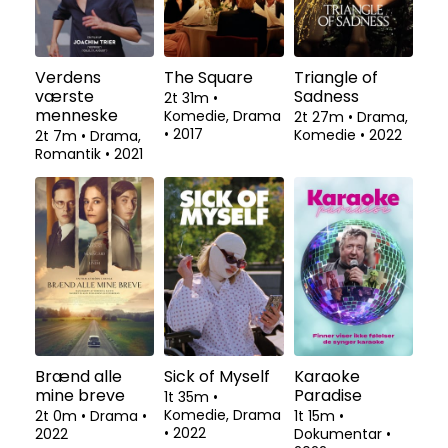
Verdens
The Square
Triangle of
værste
Sadness
2t 31m
•
menneske
Komedie, Drama
2t 27m
•
Drama,
•
2017
Komedie
•
2022
2t 7m
•
Drama,
Romantik
•
2021
Brænd alle
Sick of Myself
Karaoke
mine breve
Paradise
1t 35m
•
Komedie, Drama
2t 0m
•
Drama
•
1t 15m
•
•
2022
2022
Dokumentar
•