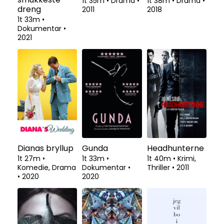
1t 35m
•
Drama
•
1t 38m
•
Drama
•
dreng
2011
2018
1t 33m
•
Dokumentar
•
2021
Dianas bryllup
Gunda
Headhunterne
1t 27m
•
1t 33m
•
1t 40m
•
Krimi,
Komedie, Drama
Dokumentar
•
Thriller
•
2011
•
2020
2020