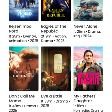
Rejsen mod
Eagles of the
Never Alone
Nord
Republic
1t 25m
•
Drama,
Krig
•
2024
1t 25m
•
Eventyr,
2t 9m
•
Action,
Animation
•
2025
Drama
•
2025
Don't Call Me
Live a Little
My Fathers'
Mama
Daughter
1t 38m
•
Drama
•
2025
1t 48m
•
Drama
•
1t 18m
•
2025
Komedie, Drama