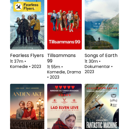
Fearless Flyers
Tillsammans
Songs of Earth
99
1t 37m
•
1t 30m
•
Komedie
•
2023
Dokumentar
•
1t 55m
•
2023
Komedie, Drama
•
2023