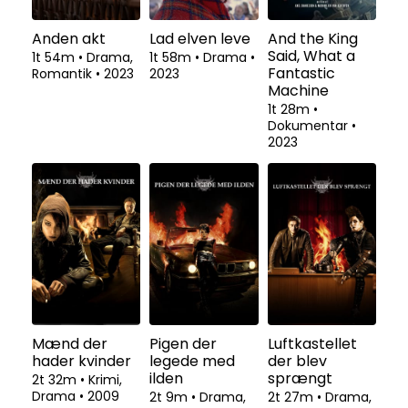
Anden akt
Lad elven leve
And the King
Said, What a
1t 54m
•
Drama,
1t 58m
•
Drama
•
Fantastic
Romantik
•
2023
2023
Machine
1t 28m
•
Dokumentar
•
2023
Mænd der
Pigen der
Luftkastellet
hader kvinder
legede med
der blev
ilden
sprængt
2t 32m
•
Krimi,
Drama
•
2009
2t 9m
•
Drama,
2t 27m
•
Drama,