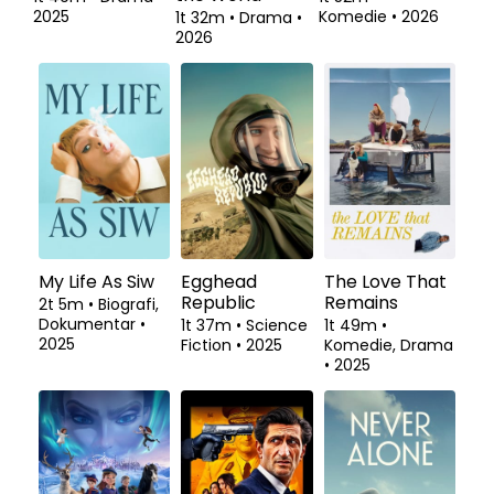
2025
Komedie
•
2026
1t 32m
•
Drama
•
2026
My Life As Siw
Egghead
The Love That
Republic
Remains
2t 5m
•
Biografi,
Dokumentar
•
1t 37m
•
Science
1t 49m
•
2025
Fiction
•
2025
Komedie, Drama
•
2025