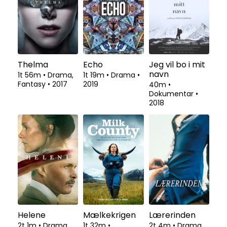
Thelma
Echo
Jeg vil bo i mit
navn
1t 56m
•
Drama,
1t 19m
•
Drama
•
Fantasy
•
2017
2019
40m
•
Dokumentar
•
2018
Helene
Mælkekrigen
Lærerinden
2t 1m
•
Drama,
1t 32m
•
2t 4m
•
Drama,