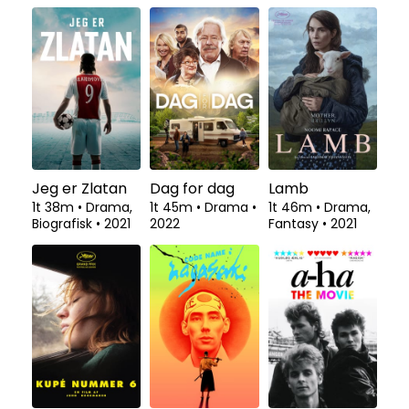
Jeg er Zlatan
Dag for dag
Lamb
1t 38m
•
Drama,
1t 45m
•
Drama
•
1t 46m
•
Drama,
Biografisk
•
2021
2022
Fantasy
•
2021