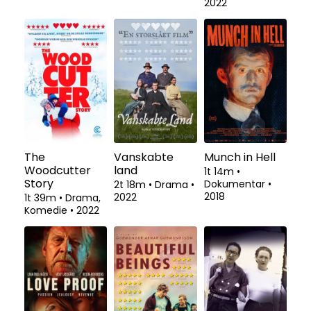
2022
The
Vanskabte
Munch in Hell
Woodcutter
land
1t 14m
•
Story
Dokumentar
•
2t 18m
•
Drama
•
2018
2022
1t 39m
•
Drama,
Komedie
•
2022