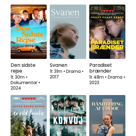
Den sidste
Svanen
Paradiset
rejse
brænder
1t 31m
•
Drama
•
2017
1t 30m
•
1t 48m
•
Drama
•
Dokumentar
•
2023
2024