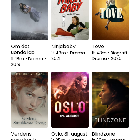
Om det
Ninjababy
Tove
uendelige
1t 43m
•
Drama
•
1t 43m
•
Biografi,
2021
Drama
•
2020
1t 18m
•
Drama
•
2019
Verdens
Oslo, 31. august
Blindzone
smukkeste