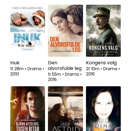
Inuk
Den
Kongens valg
alvorsfulde leg
1t 28m
•
Drama
•
2t 10m
•
Drama
•
2010
2016
1t 55m
•
Drama
•
2016