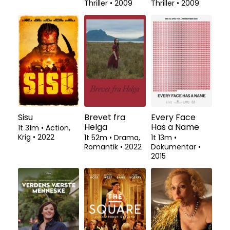
Thriller
•
2009
Thriller
•
2009
Sisu
Brevet fra
Every Face
Helga
Has a Name
1t 31m
•
Action,
Krig
•
2022
1t 52m
•
Drama,
1t 13m
•
Romantik
•
2022
Dokumentar
•
2015