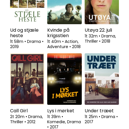
Ud og stjæle
Kvinde på
Utøya 22. juli
heste
krigsstien
1t 32m
•
Drama,
Thriller
•
2018
1t 58m
•
Drama
•
1t 40m
•
Action,
2019
Adventure
•
2018
Call Girl
Lys i mørket
Under træet
2t 20m
•
Drama,
1t 39m
•
1t 25m
•
Drama
•
Thriller
•
2012
Komedie, Drama
2017
•
2017