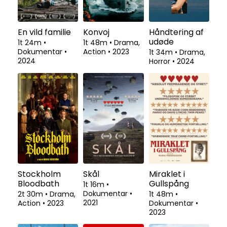
En vild familie
Konvoj
Håndtering af
udøde
1t 24m
•
1t 48m
•
Drama,
Dokumentar
•
Action
•
2023
1t 34m
•
Drama,
2024
Horror
•
2024
Stockholm
Skål
Miraklet i
Bloodbath
Gullspång
1t 16m
•
Dokumentar
•
2t 30m
•
Drama,
1t 48m
•
2021
Action
•
2023
Dokumentar
•
2023