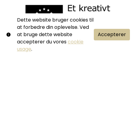
Dette website bruger cookies til
at forbedre din oplevelse. Ved
at bruge dette website
Accepterer
accepterer du vores
cookie
usage
.
Vilkår og betingelser
Privatlivspolitik
Administreret af LevelK
Om LevelK
Kundeservice