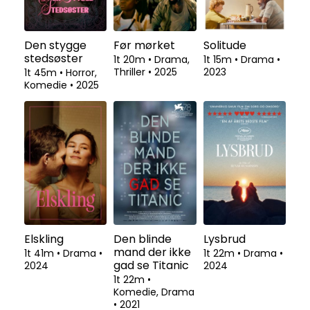
Den stygge
Før mørket
Solitude
stedsøster
1t 20m
•
Drama,
1t 15m
•
Drama
•
Thriller
•
2025
2023
1t 45m
•
Horror,
Komedie
•
2025
Elskling
Den blinde
Lysbrud
mand der ikke
1t 41m
•
Drama
•
1t 22m
•
Drama
•
gad se Titanic
2024
2024
1t 22m
•
Komedie, Drama
•
2021