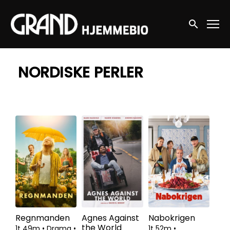
Accessibility Links
Søg nu
NORDISKE PERLER
Regnmanden
Agnes Against
Nabokrigen
the World
1t 49m
•
Drama
•
1t 52m
•