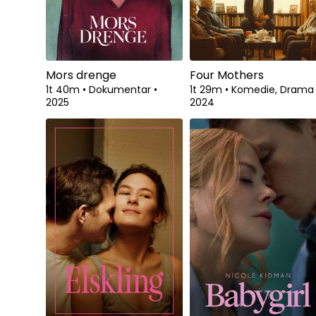
Mors drenge
Four Mothers
1t 40m
•
Dokumentar
•
1t 29m
•
Komedie, Dram
2025
2024