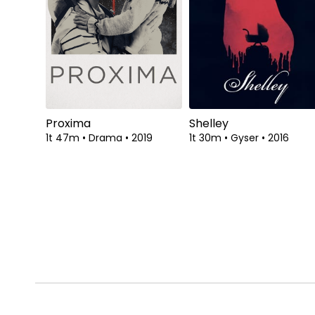
Proxima
Shelley
1t 47m
•
Drama
•
2019
1t 30m
•
Gyser
•
2016