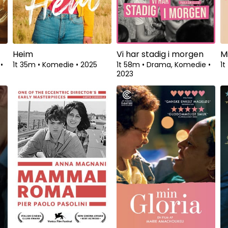
Heim
Vi har stadig i morgen
M
a
•
1t 35m
•
Komedie
•
2025
1t 58m
•
Drama, Komedie
•
1
2023