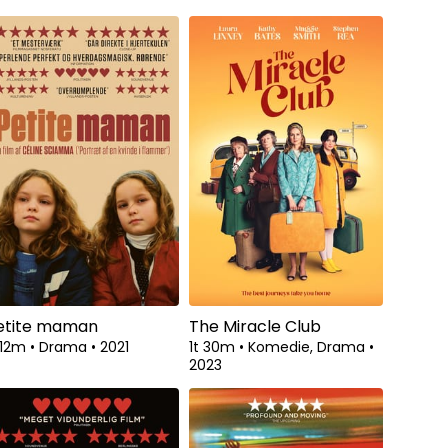
etite maman
The Miracle Club
 12m
•
Drama
•
2021
1t 30m
•
Komedie, Drama
•
2023