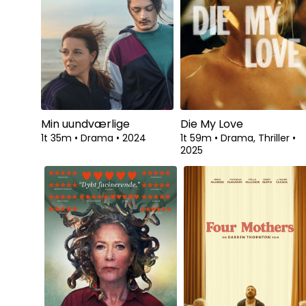
Se fra
Min uundværlige
Die My Love
1t 35m
•
Drama
•
2024
1t 59m
•
Drama, Thriller
•
2025