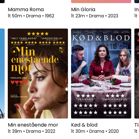
Mamma Roma
Min Gloria
I
1t 50m
•
Drama
•
1962
1t 23m
•
Drama
•
2023
1
Min enestående mor
Kød & blod
T
1t 39m
•
Drama
•
2022
1t 30m
•
Drama
•
2020
1