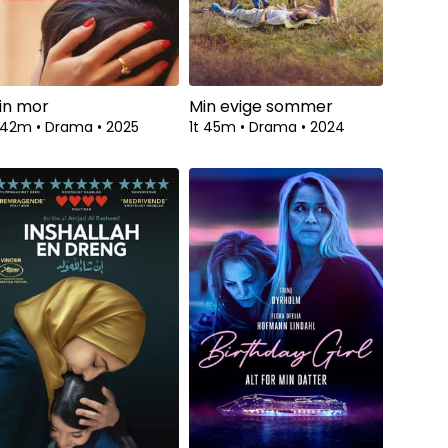
in mor
Min evige sommer
t 42m
•
Drama
•
2025
1t 45m
•
Drama
•
2024