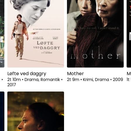
Løfte ved daggry
Mother
M
a
•
2t 10m
•
Drama, Romantik
•
2t 9m
•
Krimi, Drama
•
2009
1
2017