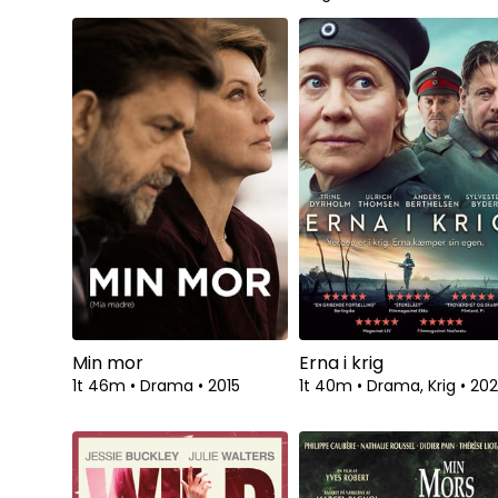
Min mor
Erna i krig
1t 46m
•
Drama
•
2015
1t 40m
•
Drama, Krig
•
20