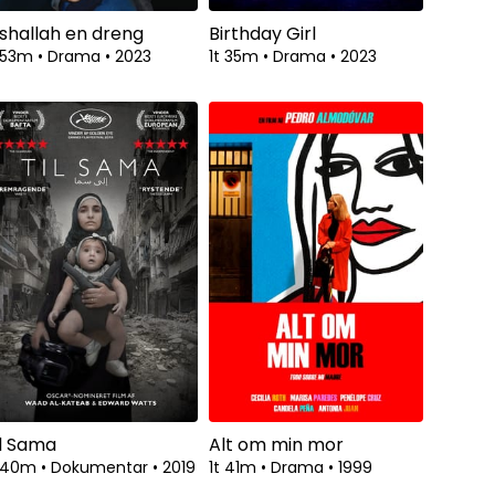
nshallah en dreng
Birthday Girl
t 53m
•
Drama
•
2023
1t 35m
•
Drama
•
2023
il Sama
Alt om min mor
t 40m
•
Dokumentar
•
2019
1t 41m
•
Drama
•
1999