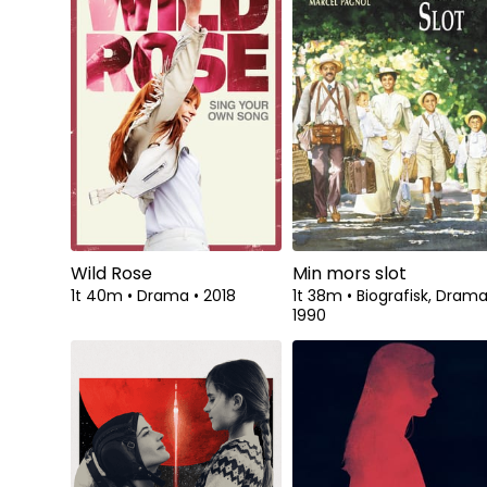
Wild Rose
Min mors slot
1t 40m
•
Drama
•
2018
1t 38m
•
Biografisk, Dram
1990