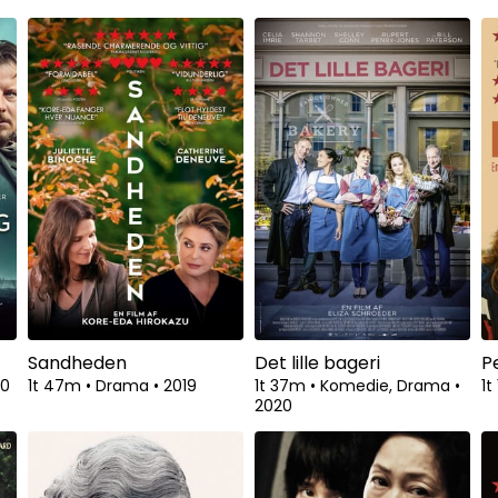
Sandheden
Det lille bageri
P
20
1t 47m
•
Drama
•
2019
1t 37m
•
Komedie, Drama
•
1t
2020