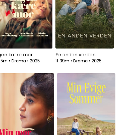
gen kære mor
En anden verden
 35m
•
Drama
•
2025
1t 39m
•
Drama
•
2025