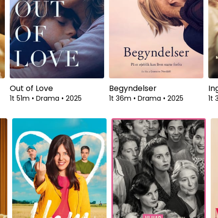
Out of Love
Begyndelser
In
1t 51m
•
Drama
•
2025
1t 36m
•
Drama
•
2025
1t