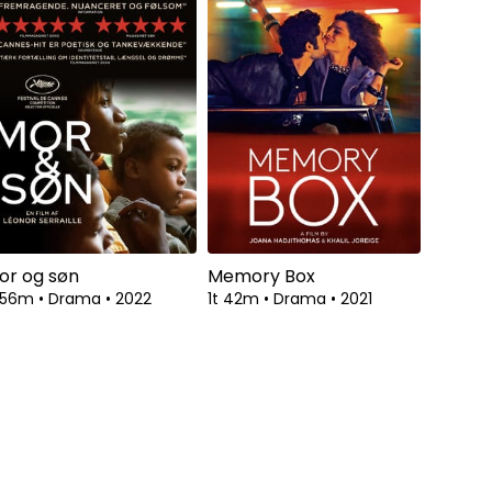
or og søn
Memory Box
t 56m
•
Drama
•
2022
1t 42m
•
Drama
•
2021