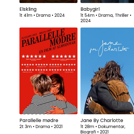
Elskling
Babygirl
1t 41m
•
Drama
•
2024
1t 54m
•
Drama, Thriller
•
2024
Parallelle mødre
Jane By Charlotte
2t 3m
•
Drama
•
2021
1t 28m
•
Dokumentar,
Biografi
•
2021