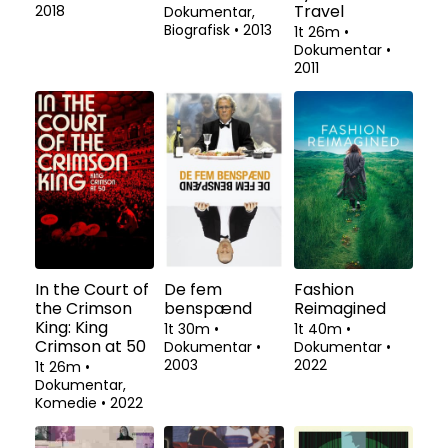
Travel
2018
Dokumentar,
Biografisk
•
2013
1t 26m
•
Dokumentar
•
2011
In the Court of
De fem
Fashion
the Crimson
benspænd
Reimagined
King: King
1t 30m
•
1t 40m
•
Crimson at 50
Dokumentar
•
Dokumentar
•
2003
2022
1t 26m
•
Dokumentar,
Komedie
•
2022