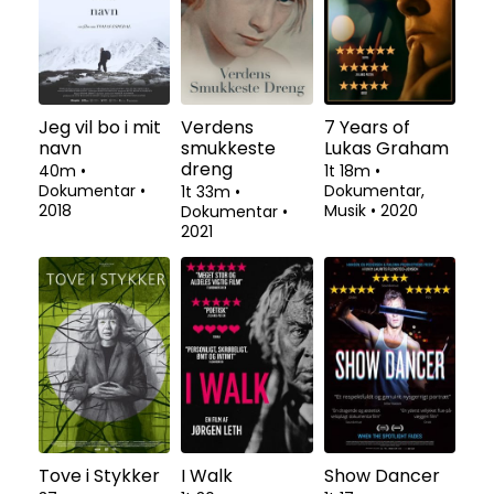
Jeg vil bo i mit
Verdens
7 Years of
navn
smukkeste
Lukas Graham
dreng
40m
•
1t 18m
•
Dokumentar
•
Dokumentar,
1t 33m
•
2018
Musik
•
2020
Dokumentar
•
2021
Tove i Stykker
I Walk
Show Dancer