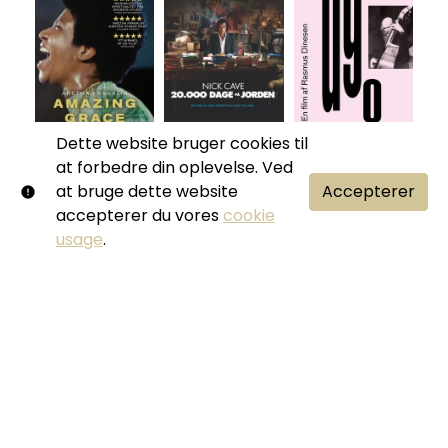
Dette website bruger cookies til
Aretha
Nick Cave -
Hugo på bas
at forbedre din oplevelse. Ved
Franklin -
20.000 Days on
50m
•
Amazing
Earth
Dokumentar
•
at bruge dette website
Accepterer
Grace
2016
1t 33m
•
accepterer du vores
cookie
Dokumentar
•
1t 25m
•
usage
.
2014
Dokumentar,
Musik
•
2018