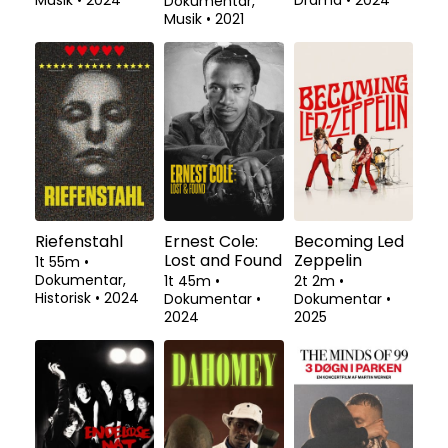
Musik
•
2024
Drama
•
2024
Dokumentar,
Musik
•
2021
Riefenstahl
Ernest Cole:
Becoming Led
Lost and Found
Zeppelin
1t 55m
•
Dokumentar,
1t 45m
•
2t 2m
•
Historisk
•
2024
Dokumentar
•
Dokumentar
•
2024
2025