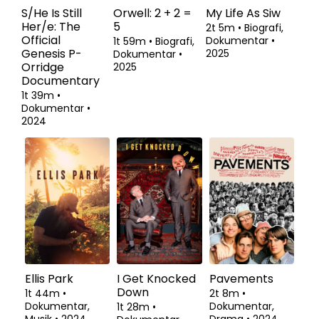
S/He Is Still
Orwell: 2 + 2 =
My Life As Siw
Her/e: The
5
2t 5m
•
Biografi,
Official
Dokumentar
•
1t 59m
•
Biografi,
Genesis P-
2025
Dokumentar
•
Orridge
2025
Documentary
1t 39m
•
Dokumentar
•
2024
Ellis Park
I Get Knocked
Pavements
Down
1t 44m
•
2t 8m
•
Dokumentar,
Dokumentar,
1t 28m
•