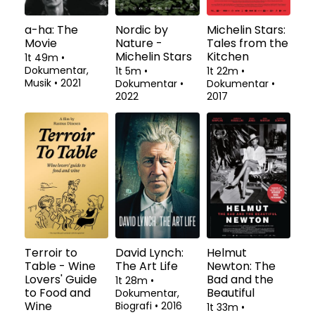
a-ha: The
Nordic by
Michelin Stars:
Movie
Nature -
Tales from the
Michelin Stars
Kitchen
1t 49m
•
Dokumentar,
1t 5m
•
1t 22m
•
Musik
•
2021
Dokumentar
•
Dokumentar
•
2022
2017
Terroir to
David Lynch:
Helmut
Table - Wine
The Art Life
Newton: The
Lovers' Guide
Bad and the
1t 28m
•
to Food and
Beautiful
Dokumentar,
Wine
Biografi
•
2016
1t 33m
•