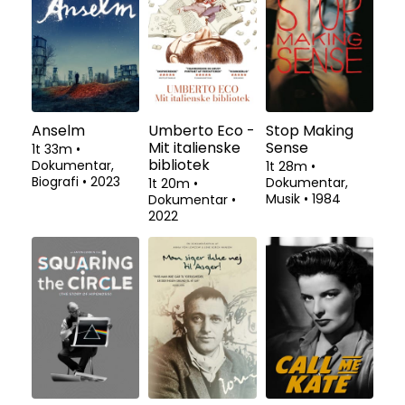
Anselm
Umberto Eco -
Stop Making
Mit italienske
Sense
1t 33m
•
bibliotek
Dokumentar,
1t 28m
•
Biografi
•
2023
Dokumentar,
1t 20m
•
Musik
•
1984
Dokumentar
•
2022