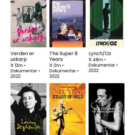
Verden er
The Super 8
Lynch/Oz
uskarp
Years
1t 48m
•
Dokumentar
•
1t 13m
•
1t 0m
•
2022
Dokumentar
•
Dokumentar
•
2022
2022