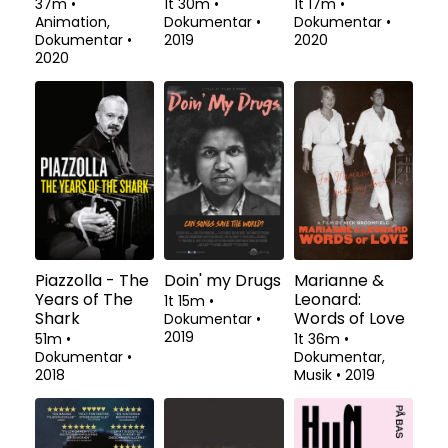
37m
•
1t 30m
•
1t 17m
•
Animation,
Dokumentar
•
Dokumentar
•
Dokumentar
•
2019
2020
2020
Piazzolla - The
Doin' my Drugs
Marianne &
Years of The
Leonard:
1t 15m
•
Shark
Words of Love
Dokumentar
•
2019
51m
•
1t 36m
•
Dokumentar
•
Dokumentar,
2018
Musik
•
2019