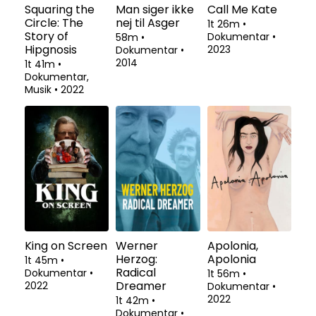
Squaring the
Man siger ikke
Call Me Kate
Circle: The
nej til Asger
1t 26m
•
Story of
Dokumentar
•
58m
•
Hipgnosis
2023
Dokumentar
•
2014
1t 41m
•
Dokumentar,
Musik
•
2022
King on Screen
Werner
Apolonia,
Herzog:
Apolonia
1t 45m
•
Radical
Dokumentar
•
1t 56m
•
Dreamer
2022
Dokumentar
•
2022
1t 42m
•
Dokumentar
•