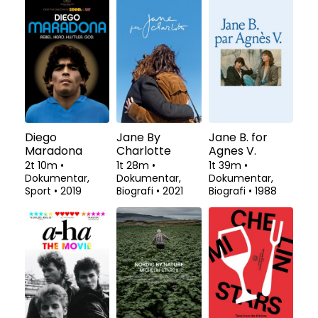
Diego
Jane By
Jane B. for
Maradona
Charlotte
Agnes V.
2t 10m
•
1t 28m
•
1t 39m
•
Dokumentar,
Dokumentar,
Dokumentar,
Sport
•
2019
Biografi
•
2021
Biografi
•
1988