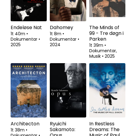
Endeløse Nat
Dahomey
The Minds of
99 - Tre døgn i
1t 40m
•
1t 8m
•
Parken
Dokumentar
•
Dokumentar
•
2025
2024
1t 39m
•
Dokumentar,
Musik
•
2025
Architecton
Ryuichi
In Restless
Sakamoto:
Dreams: The
1t 38m
•
Opus
Music of Paul
Dokumentar
•