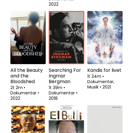
2022
All the Beauty
Searching For
Kandis for livet
and the
Ingmar
1t 34m
•
Bloodshed
Bergman
Dokumentar,
Musik
•
2021
2t 2m
•
1t 39m
•
Dokumentar
•
Dokumentar
•
2022
2018