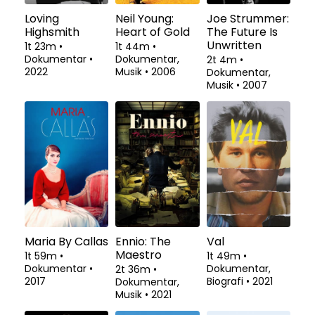
Loving
Neil Young:
Joe Strummer:
Highsmith
Heart of Gold
The Future Is
Unwritten
1t 23m
•
1t 44m
•
Dokumentar
•
Dokumentar,
2t 4m
•
2022
Musik
•
2006
Dokumentar,
Musik
•
2007
Maria By Callas
Ennio: The
Val
Maestro
1t 59m
•
1t 49m
•
Dokumentar
•
Dokumentar,
2t 36m
•
2017
Biografi
•
2021
Dokumentar,
Musik
•
2021