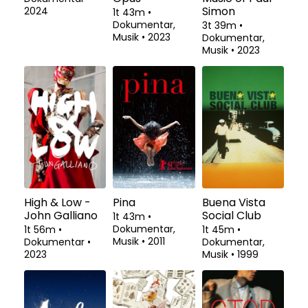
Simon
2024
1t 43m
•
Dokumentar,
3t 39m
•
Musik
•
2023
Dokumentar,
Musik
•
2023
High & Low -
Pina
Buena Vista
John Galliano
Social Club
1t 43m
•
Dokumentar,
1t 56m
•
1t 45m
•
Musik
•
2011
Dokumentar
•
Dokumentar,
2023
Musik
•
1999