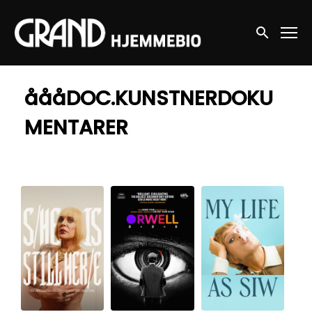
Accessibility Links
Søg nu
åååDOC.KUNSTNERDOKU
MENTARER
Se fra