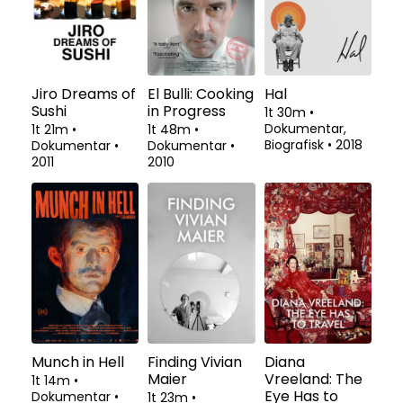
Jiro Dreams of
El Bulli: Cooking
Hal
Sushi
in Progress
1t 30m
•
Dokumentar,
1t 21m
•
1t 48m
•
Biografisk
•
2018
Dokumentar
•
Dokumentar
•
2011
2010
Munch in Hell
Finding Vivian
Diana
Maier
Vreeland: The
1t 14m
•
Eye Has to
Dokumentar
•
1t 23m
•