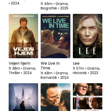
•
2024
1t 46m
•
Drama,
Biografisk
•
2025
Vejen hjem
We Live In
Lee
Time
1t 38m
•
Drama,
1t 57m
•
Drama,
Thriller
•
2024
Historisk
•
2023
1t 48m
•
Drama,
Romantik
•
2024