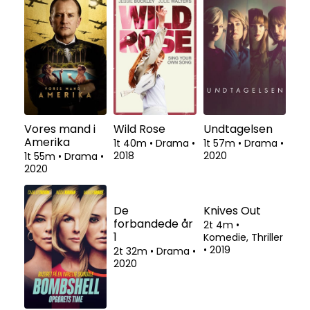
Lille
Erna i krig
Druk
Sommerfugl
1t 40m
•
Drama,
1t 52m
•
Drama
•
Krig
•
2020
2020
1t 38m
•
Drama,
Komedie
•
2020
Vores mand i
Wild Rose
Undtagelsen
Amerika
1t 40m
•
Drama
•
1t 57m
•
Drama
•
2018
2020
1t 55m
•
Drama
•
2020