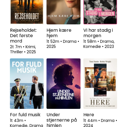
Rejseholdet:
Hjem kære
Vi har stadig i
Det første
hjem
morgen
mord
1t 52m
•
Drama
•
1t 58m
•
Drama,
2025
Komedie
•
2023
2t 7m
•
Krimi,
Thriller
•
2025
For fuld musik
Under
Here
stjernerne på
1t 43m
•
1t 44m
•
Drama
•
himlen
Komedie, Drama
2024