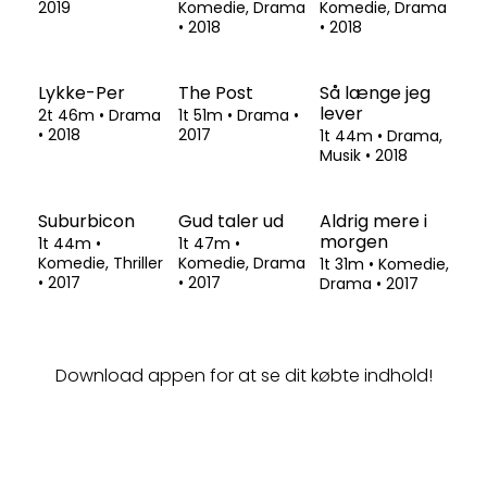
Daniel
krigsstien
1t 37m
•
Komedie, Drama
2t 13m
•
Drama
•
1t 40m
•
Action,
•
2018
2019
Adventure
•
2018
Den tid på året
1t 38m
•
Komedie, Drama
•
2018
Dronningen
Green Book
2t 2m
•
Drama
•
2t 4m
•
2019
Komedie, Drama
•
2018
Lykke-Per
2t 46m
•
Drama
•
2018