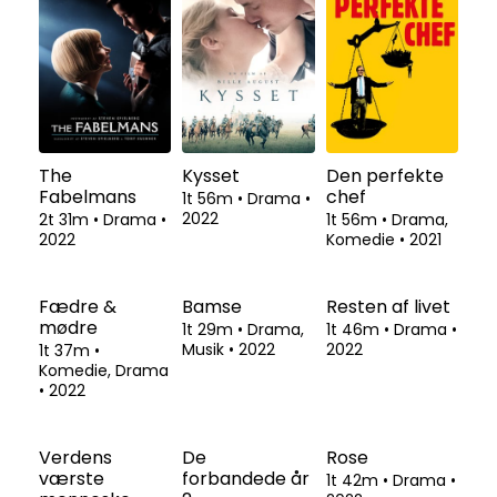
The
Kysset
Den perfekte
Fabelmans
chef
1t 56m
•
Drama
•
2022
2t 31m
•
Drama
•
1t 56m
•
Drama,
2022
Komedie
•
2021
Fædre &
Resten af livet
mødre
1t 46m
•
Drama
•
2022
1t 37m
•
Komedie, Drama
•
2022
Bamse