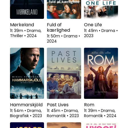
Mørkeland
Fuld af
One Life
kærlighed
1t 39m
•
Drama,
1t 49m
•
Drama
•
Thriller
•
2024
2023
1t 50m
•
Drama
•
2024
Hammarskjöld
Past Lives
Rom
1t 54m
•
Drama,
1t 45m
•
Drama,
1t 39m
•
Drama,
Biografisk
•
2023
Romantik
•
2023
Romantik
•
2024