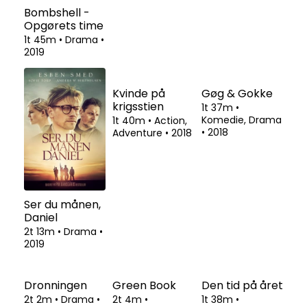
Bombshell -
De
Knives Out
Opgørets time
forbandede år
2t 4m
•
1
Komedie, Thriller
1t 45m
•
Drama
•
•
2019
2019
2t 32m
•
Drama
•
2020
Ser du månen,
Kvinde på
Gøg & Gokke