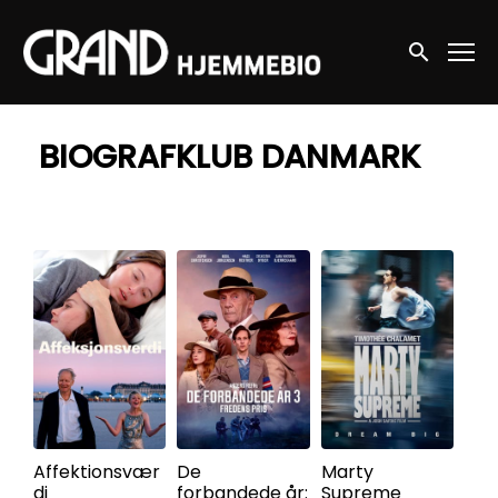
Accessibility Links
Søg nu
BIOGRAFKLUB DANMARK
Affektionsvær
De
Marty
di
forbandede år:
Supreme