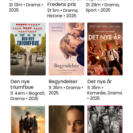
Fredens pris
2t 13m
•
Drama
•
2t 29m
•
Drama,
2025
Sport
•
2025
2t 5m
•
Drama,
Historie
•
2026
Se fra
Den nye
Begyndelser
Det nye år
triumfbue
1t 36m
•
Drama
•
1t 35m
•
2025
Komedie, Drama
1t 44m
•
Biografi,
•
2025
Drama
•
2025