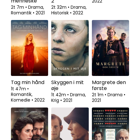
1t 29m
•
Drama,
Musik
•
2022
Verdens
De
Rose
værste
forbandede år
1t 42m
•
Drama
•
menneske
2
2022
2t 7m
•
Drama,
2t 32m
•
Drama,
Romantik
•
2021
Historisk
•
2022
Tag min hånd
Skyggen i mit
Margrete den
øje
første
1t 47m
•
Romantik,
1t 42m
•
Drama,
2t 1m
•
Drama
•
Komedie
•
2022
Krig
•
2021
2021