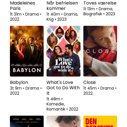
Madeleines
Når befrielsen
Toves værelse
Paris
kommer
1t 13m
•
Drama,
Biografisk
•
2023
1t 31m
•
Drama
•
1t 40m
•
Drama,
2022
Krig
•
2023
Babylon
What's Love
Close
Got to Do With
3t 9m
•
Drama
•
1t 45m
•
Drama
•
It
2022
2022
1t 48m
•
Komedie,
Romantik
•
2022