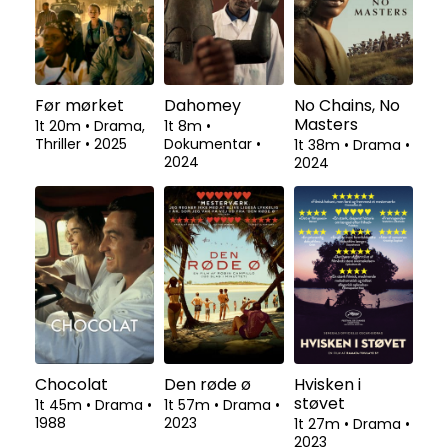
Før mørket
Dahomey
No Chains, No
Masters
1t 20m
•
Drama,
1t 8m
•
Thriller
•
2025
Dokumentar
•
1t 38m
•
Drama
•
2024
2024
Chocolat
Den røde ø
Hvisken i
støvet
1t 45m
•
Drama
•
1t 57m
•
Drama
•
1988
2023
1t 27m
•
Drama
•
2023