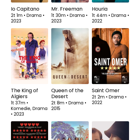
Io Capitano
Mr. Freeman
Houria
2t 1m
•
Drama
•
1t 30m
•
Drama
•
1t 44m
•
Drama
•
2023
2023
2022
The King of
Queen of the
Saint Omer
Algiers
Desert
2t 2m
•
Drama
•
2022
1t 37m
•
2t 8m
•
Drama
•
Komedie, Drama
2015
•
2023