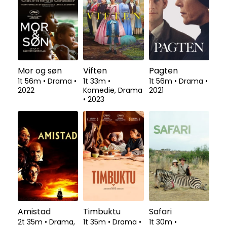
Mor og søn
Viften
Pagten
1t 56m
•
Drama
•
1t 33m
•
1t 56m
•
Drama
•
2022
Komedie, Drama
2021
•
2023
Amistad
Timbuktu
Safari
2t 35m
•
Drama,
1t 35m
•
Drama
•
1t 30m
•