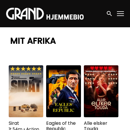
Accessibility Links
Søg nu
MIT AFRIKA
Sirat
Eagles of the
Alle elsker
Republic
Touda
1t 54m
•
Action,