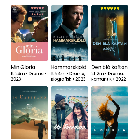
Min Gloria
Hammarskjöld
Den blå kaftan
1t 23m
•
Drama
•
1t 54m
•
Drama,
2t 2m
•
Drama,
2023
Biografisk
•
2023
Romantik
•
2022