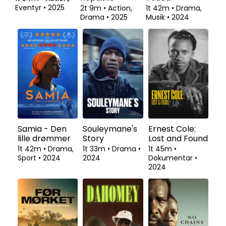
Eventyr
•
2025
2t 9m
•
Action,
1t 42m
•
Drama,
Drama
•
2025
Musik
•
2024
Samia - Den
Souleymane's
Ernest Cole:
lille drømmer
Story
Lost and Found
1t 42m
•
Drama,
1t 33m
•
Drama
•
1t 45m
•
Sport
•
2024
2024
Dokumentar
•
2024