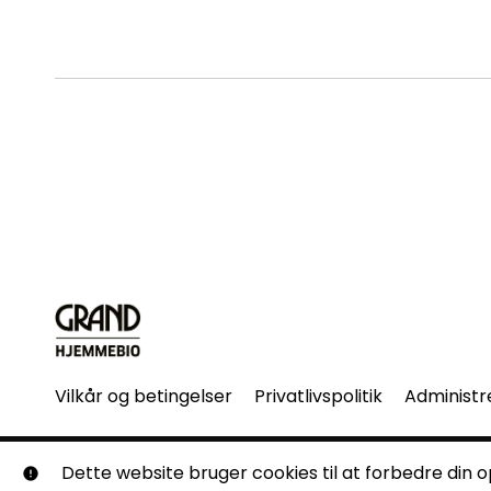
Vilkår og betingelser
Privatlivspolitik
Administr
© Grand Hjemmebio. Alle rettigheder forbeholdes. Ingen 
Dette website bruger cookies til at forbedre din