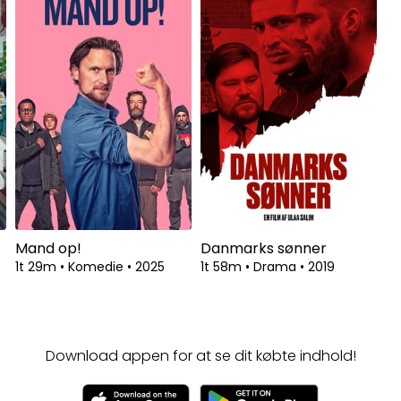
Mand op!
Danmarks sønner
1t 29m
•
Komedie
•
2025
1t 58m
•
Drama
•
2019
Download appen for at se dit købte indhold!