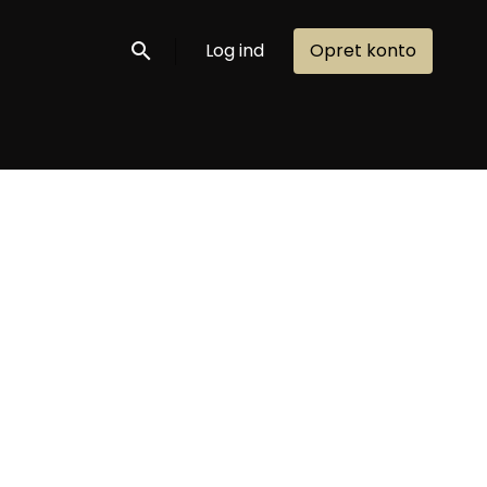
Log ind
Opret konto
Søg nu