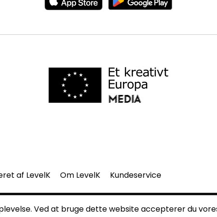
eret af LevelK
Om LevelK
Kundeservice
del af denne side må gengives uden vores skriftlige tilladelse.
 oplevelse. Ved at bruge dette website accepterer du vor