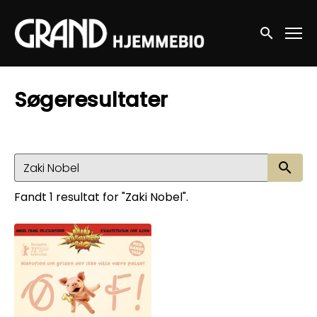
Accessibility Links
Søg nu
Søgeresultater
Sø
Fandt 1 resultat for "Zaki Nobel".