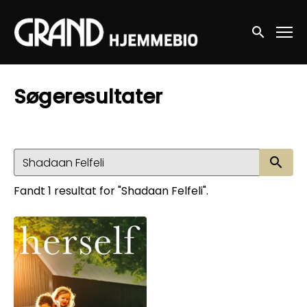
Accessibility Links
Søg nu
Søgeresultater
Sø
Fandt 1 resultat for "Shadaan Felfeli".