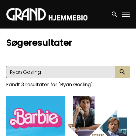
Accessibility Links
Søg nu
Søgeresultater
Sø
Fandt 3 resultater for "Ryan Gosling".