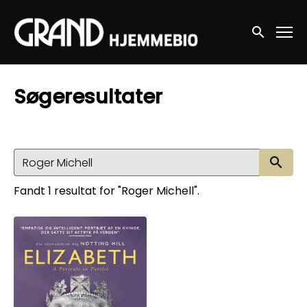
Accessibility Links
Søg nu
Søgeresultater
Sø
Fandt 1 resultat for "Roger Michell".