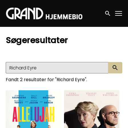
Accessibility Links
Søg nu
Søgeresultater
Sø
Fandt 2 resultater for "Richard Eyre".