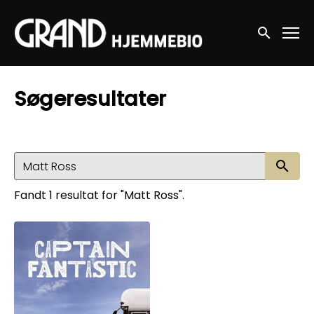
Accessibility Links
Søg nu
Søgeresultater
Sø
Fandt 1 resultat for "Matt Ross".