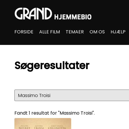
Accessibility Links
FORSIDE
ALLE FILM
TEMAER
OM OS
HJÆLP
Søgeresultater
Fandt 1 resultat for "Massimo Troisi".