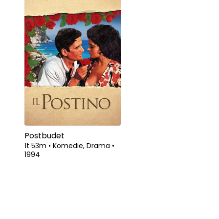
Postbudet
1t 53m
•
Komedie, Drama
•
1994