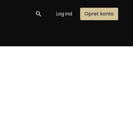
Log ind
Opret konto
Søg nu