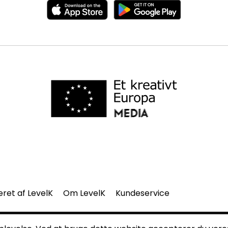
eret af LevelK
Om LevelK
Kundeservice
del af denne side må gengives uden vores skriftlige tilladelse.