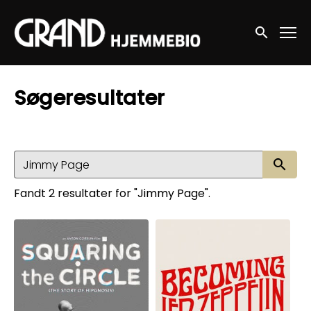
Accessibility Links
Søg nu
Søgeresultater
Sø
Fandt 2 resultater for "Jimmy Page".