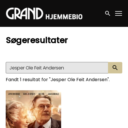
Accessibility Links
Søg nu
Søgeresultater
Sø
Fandt 1 resultat for "Jesper Ole Feit Andersen".