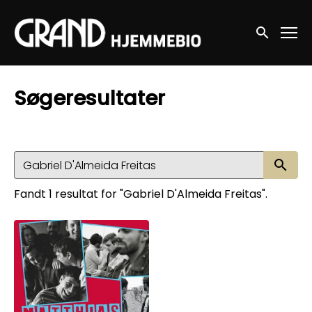
Accessibility Links
Søg nu
Søgeresultater
Sø
Fandt 1 resultat for "Gabriel D'Almeida Freitas".