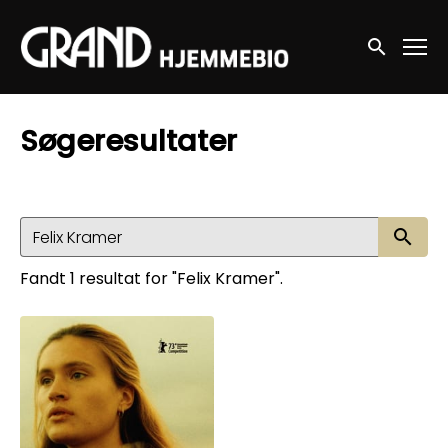
Accessibility Links
Søg nu
Søgeresultater
Sø
Fandt 1 resultat for "Felix Kramer".