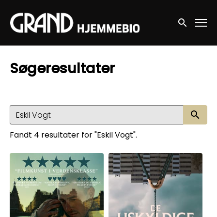
Accessibility Links
Søg nu
Søgeresultater
Sø
Fandt 4 resultater for "Eskil Vogt".