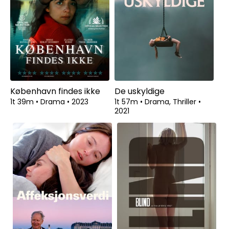
København findes ikke
De uskyldige
1t 39m
•
Drama
•
2023
1t 57m
•
Drama, Thriller
•
2021