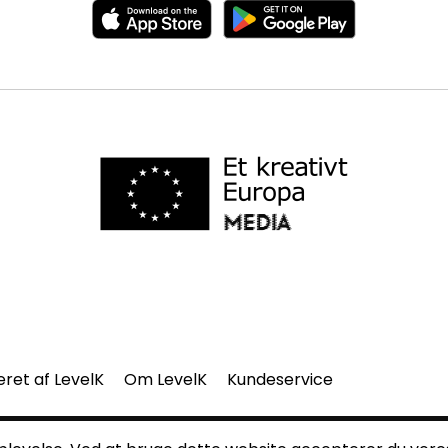
eret af LevelK
Om LevelK
Kundeservice
del af denne side må gengives uden vores skriftlige tilladelse.