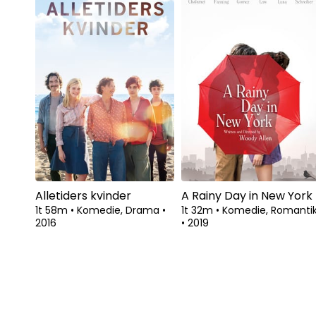
Alletiders kvinder
A Rainy Day in New York
1t 58m
•
Komedie, Drama
•
1t 32m
•
Komedie, Romanti
2016
•
2019