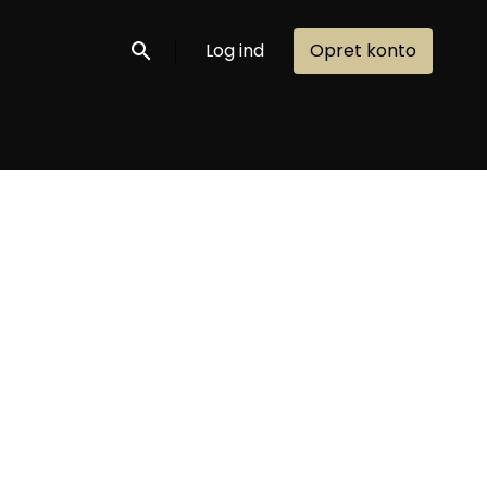
Log ind
Opret konto
Søg nu