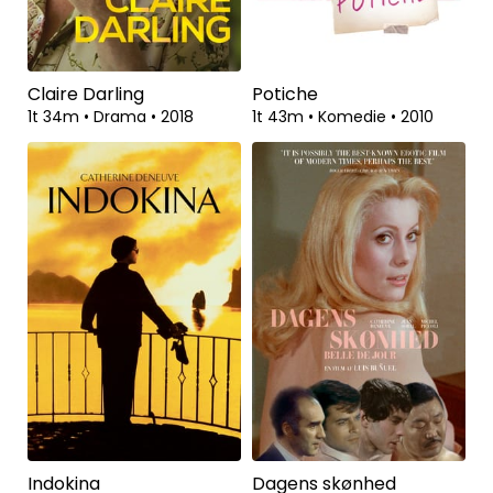
Claire Darling
Potiche
1t 34m
•
Drama
•
2018
1t 43m
•
Komedie
•
2010
Indokina
Dagens skønhed