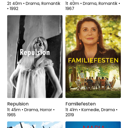
2t 40m
•
Drama, Romantik
1t 40m
•
Drama, Romantik
•
•
1992
1967
Repulsion
Familiefesten
1t 45m
•
Drama, Horror
•
1t 41m
•
Komedie, Drama
•
1965
2019