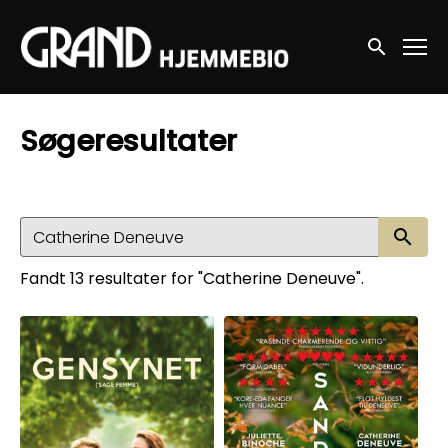
Accessibility Links
Søg nu
Søgeresultater
Sø
Fandt 13 resultater for "Catherine Deneuve".