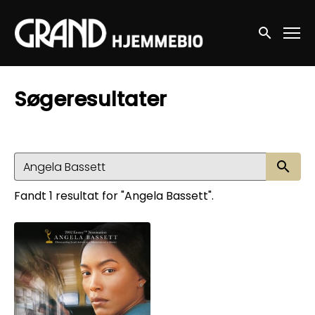
Accessibility Links
Søg nu
Søgeresultater
Sø
Fandt 1 resultat for "Angela Bassett".