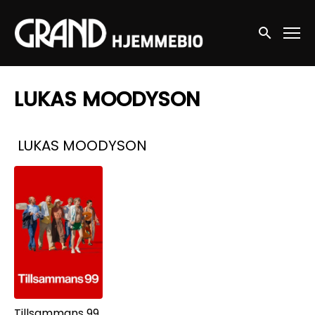
Accessibility Links
Søg nu
LUKAS MOODYSON
Samlinger
LUKAS MOODYSON
Tillsammans 99