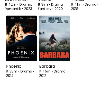
1t 42m
•
Drama,
1t 31m
•
Drama,
1t 41m
•
Drama
•
Romantik
•
2023
Fantasy
•
2020
2018
Phoenix
Barbara
1t 38m
•
Drama
•
1t 45m
•
Drama
•
2014
2012