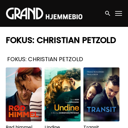
Accessibility Links
Søg nu
FOKUS: CHRISTIAN PETZOLD
Samlinger
FOKUS: CHRISTIAN PETZOLD
Rød himmel
Undine
Transit