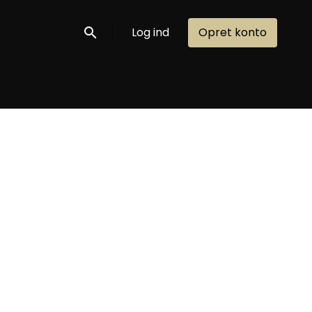
Log ind
Opret konto
Søg nu