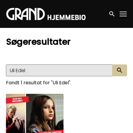
Accessibility Links
Søg nu
Søgeresultater
Sø
Fandt 1 resultat for "Uli Edel".