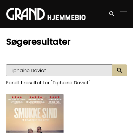
Accessibility Links
Søg nu
Søgeresultater
Sø
Fandt 1 resultat for "Tiphaine Daviot".