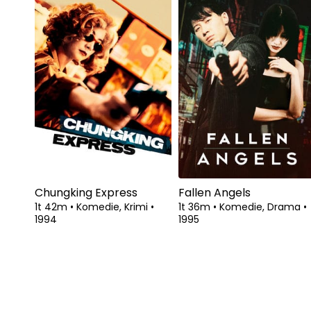
Chungking Express
Fallen Angels
1t 42m
•
Komedie, Krimi
•
1t 36m
•
Komedie, Drama
•
1994
1995