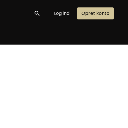
Log ind
Opret konto
Søg nu