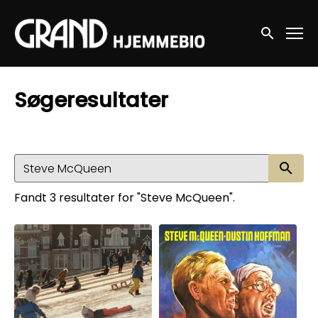
Accessibility Links
Søg nu
Søgeresultater
Sø
Fandt 3 resultater for "Steve McQueen".