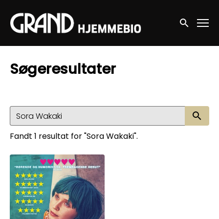
Accessibility Links
Søg nu
Søgeresultater
Sø
Fandt 1 resultat for "Sora Wakaki".