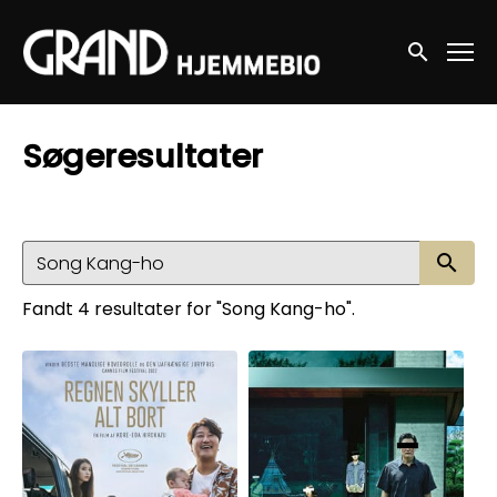
Accessibility Links
Søg nu
Søgeresultater
Sø
Fandt 4 resultater for "Song Kang-ho".