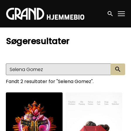
Accessibility Links
Søg nu
Søgeresultater
Sø
Fandt 2 resultater for "Selena Gomez".