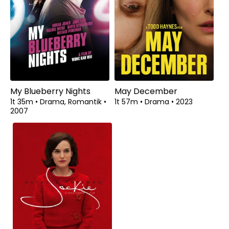
My Blueberry Nights
May December
1t 35m
•
Drama, Romantik
•
1t 57m
•
Drama
•
2023
2007