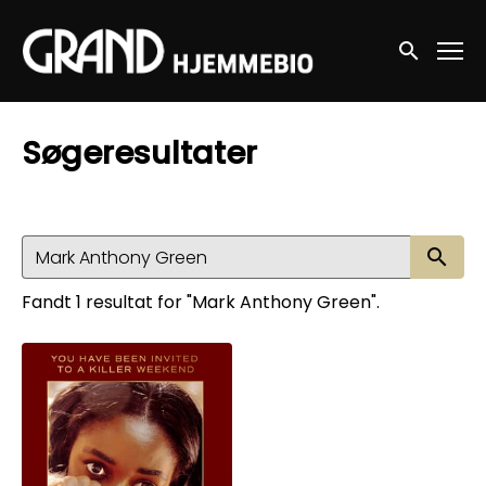
Accessibility Links
Søg nu
Søgeresultater
Sø
Fandt 1 resultat for "Mark Anthony Green".